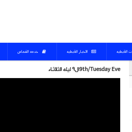
ات القبطيه
الاخبار القبطيه
خدمه الشماس
9th/Tuesday Eveال٩ ليله الثلاثاء