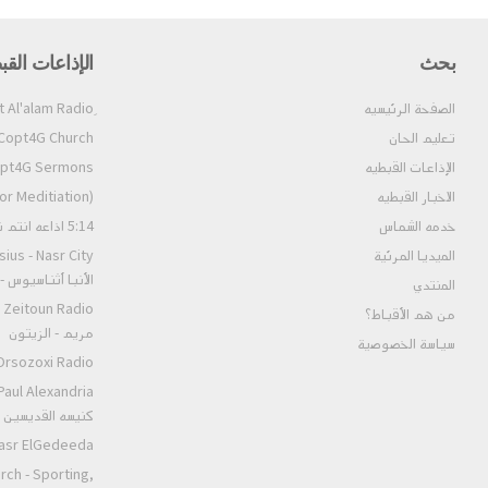
بحث
الإذاعات القب
الصفحة الرئيسيه
تعليم الحان
Copt4G Church إذاعة الكنيسة (ألحان و قداسات
الإذاعات القبطيه
Copt4G Sermons إذاعة ال
الاخبار القبطيه
pt4G Fm (For Meditiation
خدمه الشماس
5:14 اذاعه انتم نور العالم
الميديا المرئية
الأنبا أثناسيوس 
المنتدي
من هم الأقباط؟‎
مريم - الزيتون
سياسة الخصوصية
Orsozoxi Radio راديو اورثوذكس
كنيسه القديسين ا
St.Markos Masr ElGedeeda
rch - Sporting,