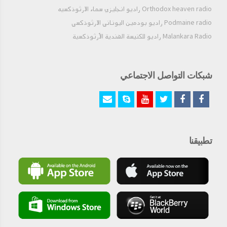
Orthodox heaven radio راديو انجليزي سماء الارثوذكسيه
Podmaine radio راديو بودمين اليوناني الارثوذكسي
Malankara Radio راديو للكنيسة الهندية الأرثوذكسية
شبكات التواصل الاجتماعي
تطبيقنا