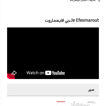
Papal الحان البطاركة
Je Efesmaroutجي افيسماروت
صور