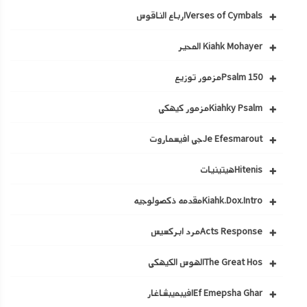
Verses of Cymbalsارباع الناقوس
Kiahk Mohayer المحير
Psalm 150مزمور توزيع
Kiahky Psalmمزمور كيهكي
Je Efesmaroutجي افيسماروت
Hitenisهيتينيات
Kiahk.Dox.Introمقدمه ذكصولوجيه
Acts Responseمرد ابركسيس
The Great Hosالهوس الكيهكي
Ef Emepsha Gharافيبميبشاغار