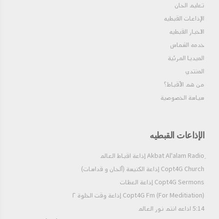
تعليم الحان
الإذاعات القبطيه
الاخبار القبطيه
خدمه الشماس
الميديا المرئية
المنتدي
من هم الأقباط؟‎
سياسة الخصوصية
الإذاعات القبطيه
Copt4G Church إذاعة الكنيسة (ألحان و قداسات)
Copt4G Sermons إذاعة العظات
Copt4G Fm (For Meditiation) إذاعة وقت الخلوة ٢
5:14 اذاعه انتم نور العالم