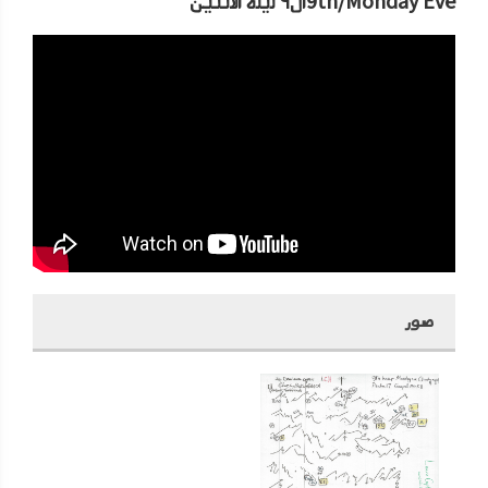
9th/Monday Eveال٩ ليله الاثنين
صور