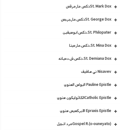
St. Mark Doxذكص مارمرقس
St. George Doxذكص.مارجرجس
St. Philopater.ذكص.ابوسيفين
St. Mina Dox.ذكص.مارمينا
St. Demiana Dox.ذكص.ش.دميانه
Nisavev ني سافيف
Pauline Epistle البولس السنوي
Catholic Epistleالكاثوليكون سنوي
Epraxis Epistle الابركسيس سنوي
Gospel R.(o-ouneyato)مرد انجيل