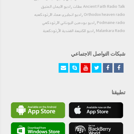
Ancient Faith Radio Talk عظات راديو الايمان العتيق
Orthodox heaven radio راديو انجليزي سماء الارثوذكسيه
Podmaine radio راديو بودمين اليوناني الارثوذكسي
Malankara Radio راديو للكنيسة الهندية الأرثوذكسية
شبكات التواصل الاجتماعي
تطبيقنا