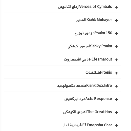
Verses of Cymbalsارباع الناقوس
Kiahk Mohayer المحير
Psalm 150مزمور توزيع
Kiahky Psalmمزمور كيهكي
Je Efesmaroutجي افيسماروت
Hitenisهيتينيات
Kiahk.Dox.Introمقدمه ذكصولوجيه
Acts Responseمرد ابركسيس
The Great Hosالهوس الكيهكي
Ef Emepsha Gharافيبميبشاغار