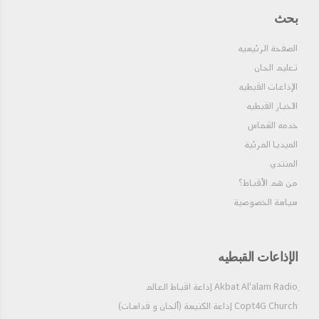
بحث
الصفحة الرئيسيه
تعليم الحان
الإذاعات القبطيه
الاخبار القبطيه
خدمه الشماس
الميديا المرئية
المنتدي
من هم الأقباط؟‎
سياسة الخصوصية
الإذاعات القبطيه
Copt4G Church إذاعة الكنيسة (ألحان و قداسات)