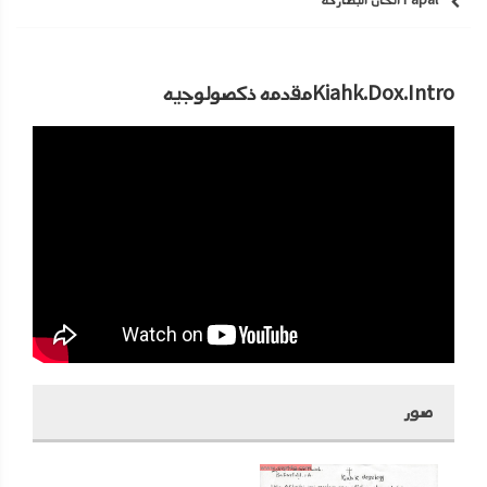
Papal الحان البطاركة
Kiahk.Dox.Introمقدمه ذكصولوجيه
صور