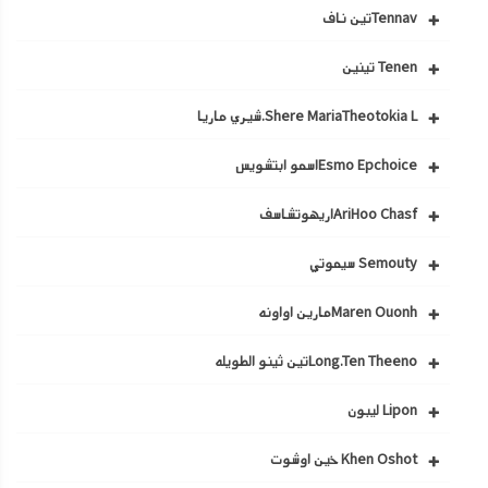
Tennavتين ناف
Tenen تينين
Shere MariaTheotokia L.شيري ماريا
Esmo Epchoiceاسمو ابتشويس
AriHoo Chasfاريهوتشاسف
Semouty سيموتي
Maren Ouonhمارين اواونه
Long.Ten Theenoتين ثينو الطويله
Lipon ليبون
Khen Oshot خين اوشوت