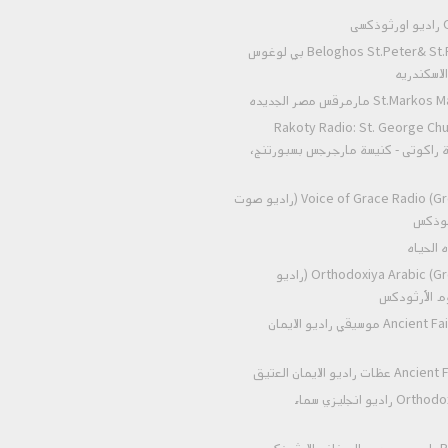
ى
Beloghos St.Peter& St.Paul Alexandria بي لوغوس
لاسكندريه
 مارمرقس مصر الجديده
Rakoty Radio: St. George Chu
Alex إذاعة راكوتى - كنيسة مارجرجس بسبورتنج،
Voice of Grace Radio (Greek Orthodox) (راديو صوت
رثوذكس
Orthodoxiya Arabic (Greek Orthodox) (راديو
وم الأرثودكس
Ancient Faith Radio Music موسيقي راديو الايمان
اديو الايمان العتيق
Orthodox heaven radio راديو انجليزي سماء