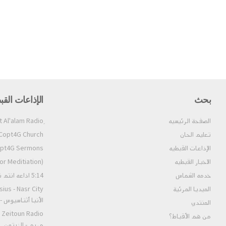
بحث
الإذاعات القب
الصفحة الرئيسيه
تعليم الحان
Copt4G Church إذاعة الكنيسة (ألحان و قداسات
الإذاعات القبطيه
Copt4G Sermons إذاعة ال
الاخبار القبطيه
pt4G Fm (For Meditiation
خدمه الشماس
5:14 اذاعه انتم نور العالم
الميديا المرئية
الأنبا أثناسيوس 
المنتدي
من هم الأقباط؟‎
مريم - الزيتون