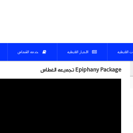
ات القبطيه
الاخبار القبطيه
خدمه الشماس
Epiphany Package تجميعه الغطاس