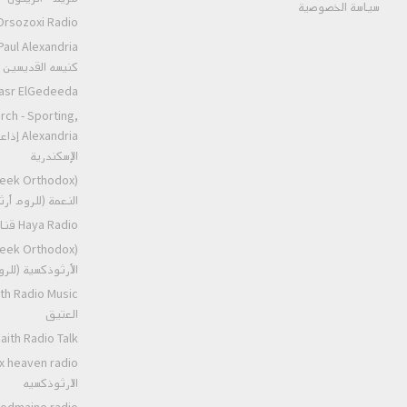
سياسة الخصوصية
Orsozoxi Radio راديو اورثوذكس
كنيسه القديسين ا
St.Markos Masr ElGedeeda
rch - Sporting,
andria
الإسكندرية
النعمة (للروم أ
Haya Radio قناه الحياه
الأرثوذكسية (للر
العتيق
Ancient Faith Radio Talk عظات ر
الارثوذكسيه