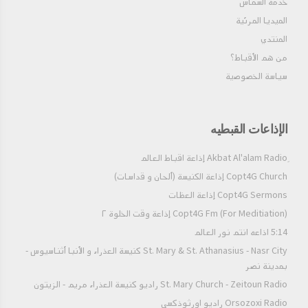
خدمه الشماس
الميديا المرئية
المنتدي
من هم الأقباط؟‎
سياسة الخصوصية
الإذاعات القبطيه
Copt4G Church إذاعة الكنيسة (ألحان و قداسات)
Copt4G Sermons إذاعة العظات
Copt4G Fm (For Meditiation) إذاعة وقت الخلوة ٢
5:14 اذاعه انتم نور العالم
St. Mary & St. Athanasius - Nasr City كنيسة العذراء و الأنبا أثناسيوس -
بمدينة نصر
St. Mary Church - Zeitoun Radio راديو كنيسة العذراء مريم - الزيتون
Orsozoxi Radio راديو اورثوذكسى