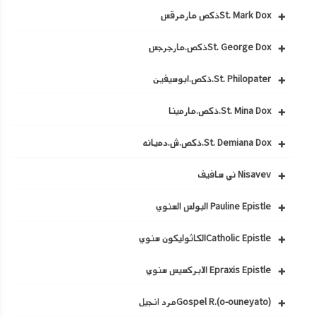
St. Mark Doxذكص مارمرقس
St. George Doxذكص.مارجرجس
St. Philopater.ذكص.ابوسيفين
St. Mina Dox.ذكص.مارمينا
St. Demiana Dox.ذكص.ش.دميانه
Nisavev ني سافيف
Pauline Epistle البولس السنوي
Catholic Epistleالكاثوليكون سنوي
Epraxis Epistle الابركسيس سنوي
Gospel R.(o-ouneyato)مرد انجيل