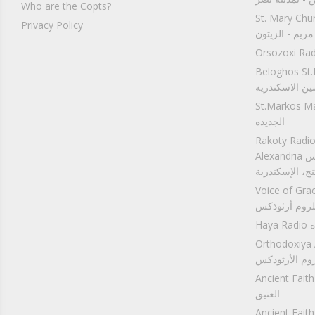
Who are the Copts?
St. M راديو كنيسة
Privacy Policy
مريم - الزيتون
Beloghos S بي
ن الاسكندريه
St.Ma مارمرقس مصر
الجديده
Rakoty Radio:
Alexandria إذاعة راكوتى - كنيسة مارجرجس
نج، الإسكندرية
Voice ) (راديو
لروم أرثوذكس
اه
Orthod) (راديو
روم الأرثودكس
An موسيقي راديو الايمان
العتيق
Anc عظات راديو الايمان