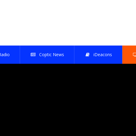
Akbat Al'alam  إذاعة اقباط العالم
Radio
Coptic News
iDeacons