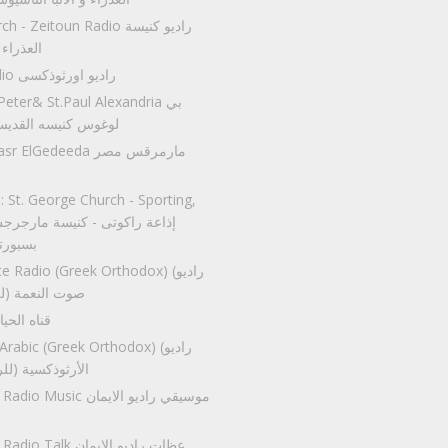
ary Church - Zeitoun Radio
العذراء 
Orsozoxi Radio راديو اورثوذكسى
t.Peter& St.Paul Alexandria
لوغوس كنيسه القديسي
rkos Masr ElGedeeda
 St. George Church - Sporting,
بسبورت
of Grace Radio (Greek Orthodox
صوت النعمة (ل
Haya Radio قناه الحي
oxiya Arabic (Greek Orthodox
الأرثوذكسية (لل
cient Faith Radio Music
ient Faith Radio Talk