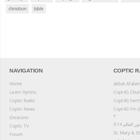
chrisition
bible
NAVIGATION
COPTIC R
Home
Learn Hymns
Coptic Radio
C) إذاعة وقت الخلوة
Coptic News
٢
iDeacons
م نور العالم
Coptic TV
St. Mary  كنيسة
Forum
وس - بمدينة نصر