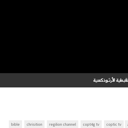
bible
chrisition
regilion channel
copt4g tv
coptic tv