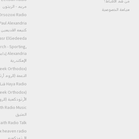
من هم الأقباط؟‎
مريم - الزيتون
سياسة الخصوصية
Orsozoxi Radio راديو اورثوذكس
كنيسه القديسين ا
St.Markos Masr ElGedeeda
rch - Sporting,
andria
الإسكندرية
النعمة (للروم أ
Haya Radio قناه الحياه
الأرثوذكسية (للر
العتيق
Ancient Faith Radio Talk عظات ر
الارثوذكسيه