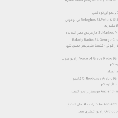
ى
Beloghos St.Peter& St.Paul Alexandria بي لوغوس
لاسكندريه
 مارمرقس مصر الجديده
Rakoty Radio: St. George Chu
Alex إذاعة راكوتى - كنيسة مارجرجس بسبورتنج،
Voice of Grace Radio (Greek Orthodox) (راديو صوت
رثوذكس
Orthodoxiya Arabic (Greek Orthodox) (راديو
وم الأرثودكس
Ancient Faith Radio Music موسيقي راديو الايمان
اديو الايمان العتيق
Orthodox heaven radio راديو انجليزي سماء