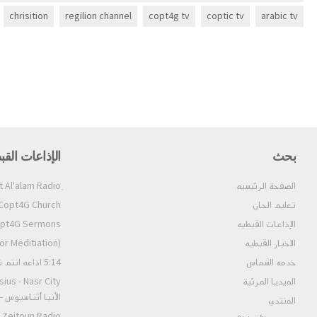
chrisition
regilion channel
copt4g tv
coptic tv
arabic tv
بحث
الإذاعات القب
الصفحة الرئيسيه
تعليم الحان
Copt4G Church إذاعة الكنيسة (ألحان و قداسات
الإذاعات القبطيه
Copt4G Sermons إذاعة ال
الاخبار القبطيه
pt4G Fm (For Meditiation
خدمه الشماس
5:14 اذاعه انتم نور العالم
الميديا المرئية
الأنبا أثناسيوس 
المنتدي