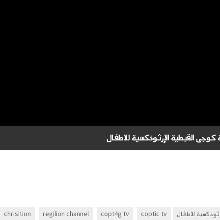
chrisition
regilion channel
copt4g tv
coptic tv