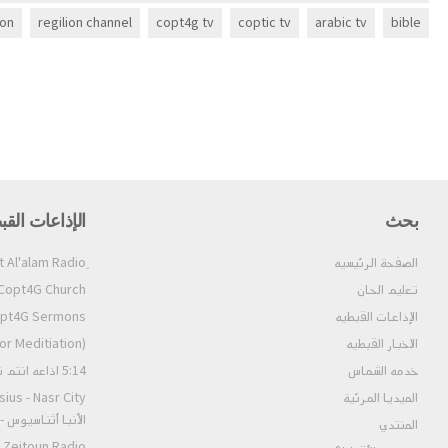
ion
regilion channel
copt4g tv
coptic tv
arabic tv
bible
بحث
الإذاعات القب
الصفحة الرئيسيه
تعليم الحان
Copt4G Church إذاعة الكنيسة (ألحان و قداسات
الإذاعات القبطيه
Copt4G Sermons إذاعة ال
الاخبار القبطيه
pt4G Fm (For Meditiation
خدمه الشماس
5:14 اذاعه انتم نور العالم
الميديا المرئية
الأنبا أثناسيوس 
المنتدي