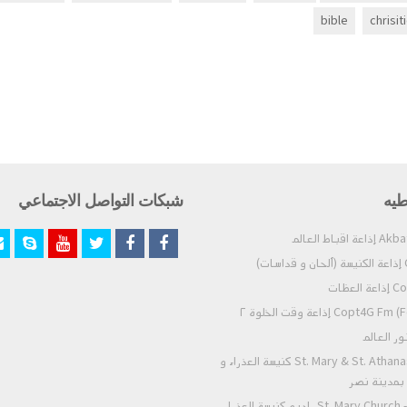
bible
chrisit
طيه
شبكات التواصل الاجتماعي
)
عظات
Co) إذاعة وقت الخلوة ٢
St. Mary & St. Athanasius - Nasr City كنيسة العذراء و
- بمدينة نصر
St. Mary Church - Zeitoun Radio راديو كنيسة العذراء