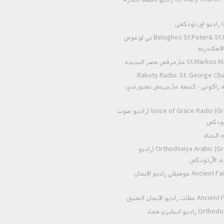
ى
Beloghos St.Peter& St.Paul Alexandria بي لوغوس
لاسكندريه
 مارمرقس مصر الجديده
Rakoty Radio: St. George Chu
Alex إذاعة راكوتى - كنيسة مارجرجس بسبورتنج،
Voice of Grace Radio (Greek Orthodox) (راديو صوت
رثوذكس
Orthodoxiya Arabic (Greek Orthodox) (راديو
وم الأرثودكس
Ancient Faith Radio Music موسيقي راديو الايمان
اديو الايمان العتيق
Orthodox heaven radio راديو انجليزي سماء