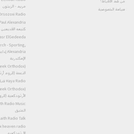
من هم الأقباط؟‎
مريم - الزيتون
سياسة الخصوصية
Orsozoxi Radio راديو اورثوذكس
كنيسه القديسين ا
St.Markos Masr ElGedeeda
rch - Sporting,
andria
الإسكندرية
النعمة (للروم أ
Haya Radio قناه الحياه
الأرثوذكسية (للر
العتيق
Ancient Faith Radio Talk عظات ر
الارثوذكسيه