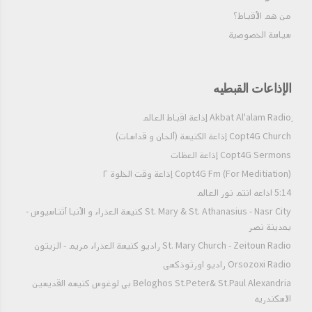
من هم الأقباط؟‎
سياسة الخصوصية
الإذاعات القبطيه
Copt4G Church إذاعة الكنيسة (ألحان و قداسات)
Copt4G Sermons إذاعة العظات
Copt4G Fm (For Meditiation) إذاعة وقت الخلوة ٢
5:14 اذاعه انتم نور العالم
St. Mary & St. Athanasius - Nasr City كنيسة العذراء و الأنبا أثناسيوس -
بمدينة نصر
St. Mary Church - Zeitoun Radio راديو كنيسة العذراء مريم - الزيتون
Orsozoxi Radio راديو اورثوذكسى
Beloghos St.Peter& St.Paul Alexandria بي لوغوس كنيسه القديسين
الاسكندريه