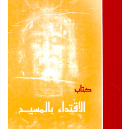
واحدة بيد ملك الفرس وذلك أن هذا الملك كان قد أغار علي بلاد
المسيحيين المتاخمة لحدود بلاده وسبي منهم كثيرين . ولما لم يطيعوه
ليعبدوا الشمس والكواكب أمر بقطع رؤوسهم . فنالوا أكاليل الشهادة .
صلاتهم تكون معنا . ولربنا المجد دائما . آمين