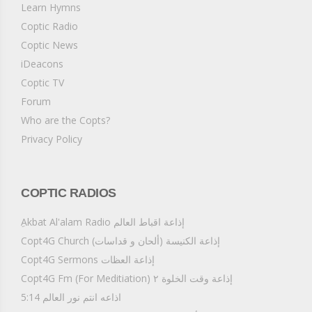
Learn Hymns
كل شيءٍ إلى الله، الذي بدونه لا يملك الإنسان شيئًا. أنا أعطيك كل
شيء، وأنا أُريد أن أسترجع كل شيء، وإني لأقتضي الشكر بتدقيق
Coptic Radio
عظيم. 3 – ذاك هو الحق، وبه يهزم المجد الباطل. وحيثما دخلت النعمة
Coptic News
السماوية والمحبة الحقة، فلن يكون حسدٌ، ولا انقباض قلبٍ، ولا حبٌّ
ذاتي. فإن محبة الله تغلب كل شيء، وتبسط جميع قوى النفس. لو
iDeacons
كنت سديد الرأي، لفرحت بي وحدي، وما رجوت أحدًا سواي أنا وحدي،
Coptic TV
إذ ”لا صالحٌ إلاَّ الله وحده″ (لوقا 18: 19)، الذي به يليق التسبيح فوق كل
Forum
شيء، والبركة في كل شيء.
Who are the Copts?
Privacy Policy
COPTIC RADIOS
ِAkbat Al'alam Radio إذاعة اقباط العالم
Copt4G Church إذاعة الكنيسة (ألحان و قداسات)
Copt4G Sermons إذاعة العظات
Copt4G Fm (For Meditiation) إذاعة وقت الخلوة ٢
5:14 اذاعه انتم نور العالم