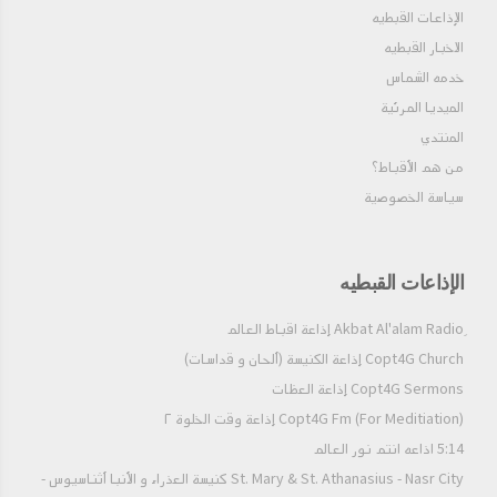
الإذاعات القبطيه
الاخبار القبطيه
خدمه الشماس
الميديا المرئية
المنتدي
من هم الأقباط؟‎
سياسة الخصوصية
الإذاعات القبطيه
Copt4G Church إذاعة الكنيسة (ألحان و قداسات)
Copt4G Sermons إذاعة العظات
Copt4G Fm (For Meditiation) إذاعة وقت الخلوة ٢
5:14 اذاعه انتم نور العالم
St. Mary & St. Athanasius - Nasr City كنيسة العذراء و الأنبا أثناسيوس -