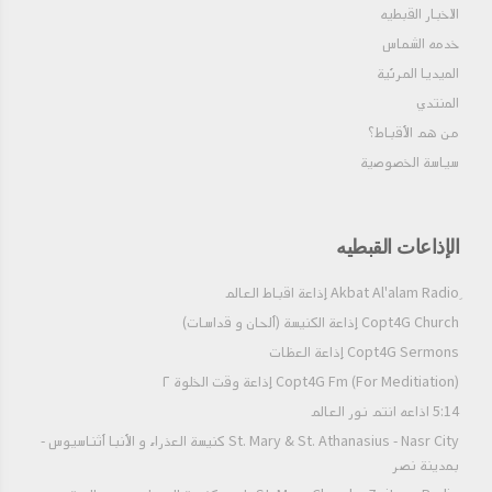
الاخبار القبطيه
خدمه الشماس
الميديا المرئية
المنتدي
من هم الأقباط؟‎
سياسة الخصوصية
الإذاعات القبطيه
Copt4G Church إذاعة الكنيسة (ألحان و قداسات)
Copt4G Sermons إذاعة العظات
Copt4G Fm (For Meditiation) إذاعة وقت الخلوة ٢
5:14 اذاعه انتم نور العالم
St. Mary & St. Athanasius - Nasr City كنيسة العذراء و الأنبا أثناسيوس -
بمدينة نصر