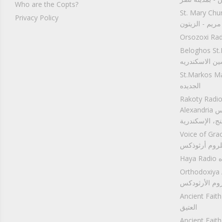
Who are the Copts?
St. M راديو كنيسة
Privacy Policy
مريم - الزيتون
Beloghos S بي
ن الاسكندريه
St.Ma مارمرقس مصر
الجديده
Rakoty Radio:
Alexandria إذاعة راكوتى - كنيسة مارجرجس
نج، الإسكندرية
Voice ) (راديو
لروم أرثوذكس
اه
Orthod) (راديو
روم الأرثودكس
An موسيقي راديو الايمان
العتيق
Anc عظات راديو الايمان