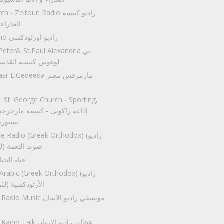
ary Church - Zeitoun Radio
العذراء 
Orsozoxi Radio راديو اورثوذكسى
t.Peter& St.Paul Alexandria
لوغوس كنيسه القديسي
rkos Masr ElGedeeda
 St. George Church - Sporting,
بسبورت
of Grace Radio (Greek Orthodox
صوت النعمة (ل
Haya Radio قناه الحي
oxiya Arabic (Greek Orthodox
الأرثوذكسية (لل
cient Faith Radio Music
ient Faith Radio Talk