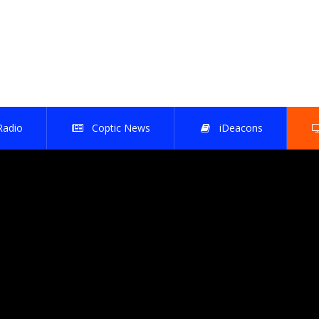
Radio
Coptic News
iDeacons