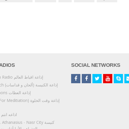
ADIOS
SOCIAL NETWORKS
ِAkbat Al'alam Radio إذاعة اقباط العالم
Copt4G Church إذاعة الكنيسة (ألحان و قداسات)
Copt4G Sermons إذاعة العظات
opt4G Fm (For Meditiation
5:14 اذاعه انت
& St. Athanasius - Nasr City
العذراء و الأنبا أثناسي