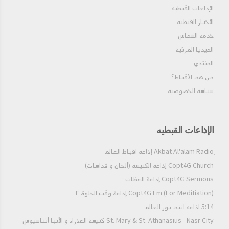
LCB:Ephesians chapter 5 Father Daniel
الإذاعات القبطيه
Azer للقمص دانيال عازر افسس ٥
الاخبار القبطيه
خدمه الشماس
LCB: sources of coptic church teachings
الميديا المرئية
مصادر التعليم في الكنيسه القبطيه للقمص دانيال
المنتدي
عازرسلسله ١
من هم الأقباط؟‎
سياسة الخصوصية
LCB: Authors of the holy bible سلسله ٢من
كتب الكتاب المقدس؟ للقمص دانيال عازر
LCB:comparison of genesis and revelation
الإذاعات القبطيه
books سلسله ٣ مقارنه سفري التكوين و الرؤيا
LCB:Hegumen Daniel Azer Comparison
Copt4G Church إذاعة الكنيسة (ألحان و قداسات)
Copt4G Sermons إذاعة العظات
Jesus & Adamالقمص دانيال عازر مقارنه المسيح
Copt4G Fm (For Meditiation) إذاعة وقت الخلوة ٢
مع ادم
5:14 اذاعه انتم نور العالم
LCB:Old Testament Prophecies about
St. Mary & St. Athanasius - Nasr City كنيسة العذراء و الأنبا أثناسيوس -