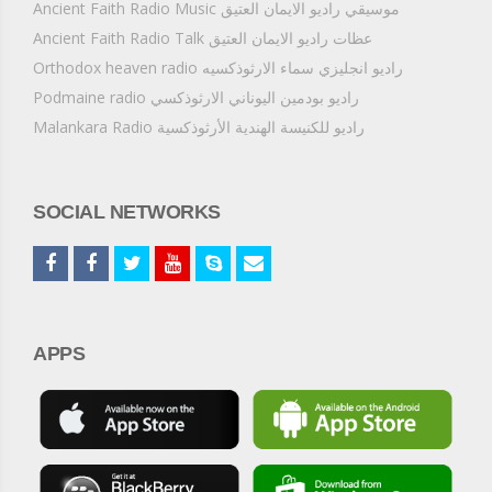
Ancient Faith Radio Music موسيقي راديو الايمان العتيق
Ancient Faith Radio Talk عظات راديو الايمان العتيق
Orthodox heaven radio راديو انجليزي سماء الارثوذكسيه
Podmaine radio راديو بودمين اليوناني الارثوذكسي
Malankara Radio راديو للكنيسة الهندية الأرثوذكسية
SOCIAL NETWORKS
APPS