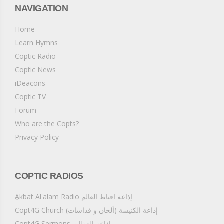
-يقول الرب- إن مرضاتي ليست بموت الخاطئ، بل أن يرجع فيحيا"
NAVIGATION
(حزقيال 33: 11)، "لأن خطاياه لن أذكرها من بعد" (عبرانيين 10: 17)،
بل تمحى له كلها.
Home
Learn Hymns
Coptic Radio
Coptic News
iDeacons
Coptic TV
Forum
Who are the Copts?
Privacy Policy
COPTIC RADIOS
ِAkbat Al'alam Radio إذاعة اقباط العالم
Copt4G Church إذاعة الكنيسة (ألحان و قداسات)
Copt4G Sermons إذاعة العظات