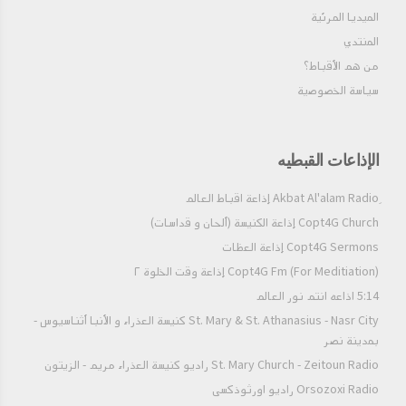
had neither hope of his coming to life again, nor did I seek this
الميديا المرئية
with my tears; but I grieved and wept only, for I was miserable,
المنتدي
and had lost my joy. Or is weeping a bitter thing, and for
من هم الأقباط؟‎
distaste of the things which aforetime we enjoyed before, and
even then, when we are loathing them, does it cause us
سياسة الخصوصية
pleasure? By St.Augustine
الإذاعات القبطيه
Copt4G Church إذاعة الكنيسة (ألحان و قداسات)
Copt4G Sermons إذاعة العظات
Copt4G Fm (For Meditiation) إذاعة وقت الخلوة ٢
5:14 اذاعه انتم نور العالم
St. Mary & St. Athanasius - Nasr City كنيسة العذراء و الأنبا أثناسيوس -
بمدينة نصر
St. Mary Church - Zeitoun Radio راديو كنيسة العذراء مريم - الزيتون
Orsozoxi Radio راديو اورثوذكسى