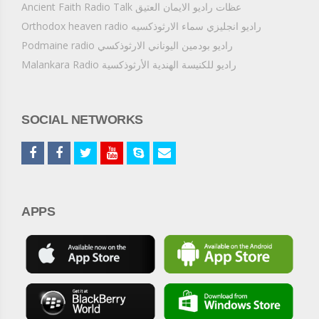
Ancient Faith Radio Talk عظات راديو الايمان العتيق
Orthodox heaven radio راديو انجليزي سماء الارثوذكسيه
Podmaine radio راديو بودمين اليوناني الارثوذكسي
Malankara Radio راديو للكنيسة الهندية الأرثوذكسية
SOCIAL NETWORKS
APPS