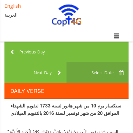
English
العربية
Previous Day
Next Day
Select Date
DAILY VERSE
سنكسار يوم 10 من شهر هاتور لسنة 1733 لتقويم الشهداء
الموافق 20 من شهر نوفمبر لسنة 2016 بالتقويم الميلادى
السبت ١٩ نوفمبر “إِلَى مَنْ نَذْهَبُ يَارَبُّ وَعِنْدَكَ كَلاَمُ الْحَيَاةِ الأَبَدِيَّةِ.”