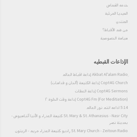
خدمه الشماس
الميديا المرئية
المنتدي
من هم الأقباط؟‎
سياسة الخصوصية
الإذاعات القبطيه
Copt4G Church إذاعة الكنيسة (ألحان و قداسات)
Copt4G Sermons إذاعة العظات
Copt4G Fm (For Meditiation) إذاعة وقت الخلوة ٢
5:14 اذاعه انتم نور العالم
St. Mary & St. Athanasius - Nasr City كنيسة العذراء و الأنبا أثناسيوس -
بمدينة نصر
St. Mary Church - Zeitoun Radio راديو كنيسة العذراء مريم - الزيتون