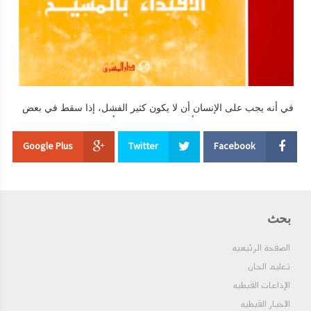
واحدا وثلاثين سنة وأربعة أشهر وخمسة عشر يوما وقد وضع هذا البابا
ميامر وتعاليم كثيرة صلاته تكون معنا . آمين تذكار تكريس كنيسة الأنبا
صرابامون أسقف نيقيوس في هذا اليوم نعيد بتذكار تكريس كنيسة
الشهيد الأنبا صرابامون أسقف نقيوس. صلاته تكون معنا ولربنا المجد
دائما . آمين
في أنه يجب على الإنسان أن لا يكون كثير الفشل، إذا سقط في بعض
الزلات 3 – فطب نفسًا وتأهب لاحتمال شدائد أعظم. لم يضع كل
شيء، إن رأيت الشدائد أكثر إلحاحًا في مضايقتك، والتجارب أعظم
Google Plus
Twitter
Facebook
شدة. إنسانٌ أنت لا إله! بشرٌ أنت لا ملاك! فكيف تستطيع أن تستمر
دومًا على حالٍ واحدةٍ من الفضيلة. في حين أن الملاك لم يستطع ذلك
في السماء، ولا الإنسان الأول في الفردوس. “أنا الذي ينتاش
المغمومين إلى الفرج“ (أيوب 5: 11)؛ والذين يعترفون بوهنهم، فإني
أرفعهم إلى أُلوهتي. 4 – التلميذ: رب، تباركت كلمتك، فإنها “أحلى في
فمي من العسل والشهاد“ (مزمور 18: 11). فما كنت أصنع في
بحث
شدائدي ومضايقي الكثيرة، لو لم تشددني بأقوالك القدوسة. حسبي أن
أبلغ أخيرًا إلى ميناء الخلاص، وماذا يهمني أن أُعاني، دون ذلك، مشقاتٍ
الصفحة الرئيسيه
كثيرة وشديدة؟ هب لي نهايةً صالحة، هب لي عبورًا سعيدًا من هذا
تعليم الحان
العالم. أُذكرني يا إلهي، واهدني سواء السبيل إلى ملكوتك، آمين.
الإذاعات القبطيه
الاخبار القبطيه