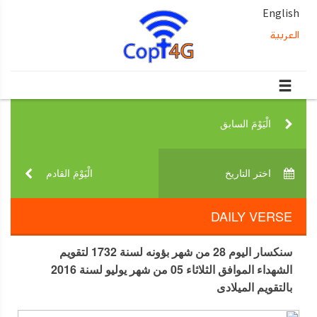
English
العربية
الْيَوْمَ السابق‎
اختر التاريخ‎
الْيَوْمَ القادم‎
DAILY VERSE
سنكسار اليوم 28 من شهر بؤونه لسنة 1732 لتقويم
الشهداء الموافق الثلاثاء 05 من شهر يوليو لسنة 2016
بالتقويم الميلادى