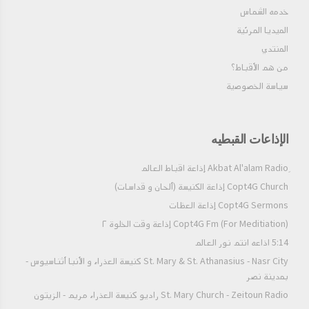
خدمه الشماس
الميديا المرئية
المنتدي
من هم الأقباط؟‎
سياسة الخصوصية
الإذاعات القبطيه
Copt4G Church إذاعة الكنيسة (ألحان و قداسات)
Copt4G Sermons إذاعة العظات
Copt4G Fm (For Meditiation) إذاعة وقت الخلوة ٢
5:14 اذاعه انتم نور العالم
St. Mary & St. Athanasius - Nasr City كنيسة العذراء و الأنبا أثناسيوس -
بمدينة نصر
St. Mary Church - Zeitoun Radio راديو كنيسة العذراء مريم - الزيتون