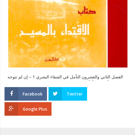
والتوبة . ولما تعمدت فرقت ما كانت جمعته من ثمرة الآثم على
الفقراء والمساكين ، وذهبت الى دير الراهبات ، ولبست زي الرهبنة
وهناك جاهدت جهادا كاملا . فدخل الشيطان فى بعض أصدقائها ،
وأعلموا الأمير بأمرها ، فاستحضرها ، ولما حضرت وجدت فى بيته
جنازة وبكاء على ابنه .فدخلت إليه وصلت على ابنه ، وطلبت من
السيد المسيح من أجله فأقامه من الموت . فآمن الأمير بالمسيح على
يدها . وسمع بها أمير آخر يدعى ديوجانس ، فاستحضرها فأبصرت أمامه
جنديا فاقد بصر إحدى عينيه . فصلت وصلبت عليها، فأبصر فأطلق
الأمير سراحها . وبعد مدة تولى أمير آخر يسمى بيكفيوس (ورد فى
مخطوط بشبين الكرم ( بلنفيوس ) وبلغه خبرها فاستحضرها ، فسالت
السيد المسيح أن يجعل لها حظا مع الشهداء . فأمر الأمير بقطع رأسها
بالسيف ، ونالت إكليل الشهادة . شفاعتها تكون معنا . آمين . نياحة
القديس بطرس القس فى مثل هذا اليوم تنيح القس الجليل القديس
الفصل الثاني والعشرون التأمل في الشقاء البشري 1 – إن لم تتوجه
بطرس وكان هذا الأب يقضى كل زمانه صائما وكان يحبس نفسه
إلى الله، فأنت شقيٌّ أينما كنت وحيثما اتجهت. ما بالك تضطرب، إذا لم
ويلتزم إقامة الصلوات فى الليل والنهار فوهبه الله نعمة العلم بالغيب ،
تجر الأمور وفق إرادتك ومبتغاك؟ من ذا الذي له كلُّ شيء وفق
وشفاء المرضي بالماء والزيت بعد الصلاة عليهما . وقد رسم قسا بعد
Facebook
Twitter
إرادته؟ لا أنا، ولا أنت، ولا الناس على الأرض. ما من أحدٍ في العالم
امتناع كبير ، حتى اضطر الى الخضوع للأمر . وكان يقوم برفع البخور
-وإن ملكًا أو بابا- إلاَّ وله شدائد ومضايق. فمن هو أفضل الناس حالًا؟
واقامة القداس يوميا . وكان أهل المدينة فرحين به قائلين ان الله يهبنا
هو، ولا شك، من استطاع معاناة شيءٍ لأجل الله. 2 – يقول كثيرون من
Google Plus
مغفرة خطايانا بصلاته وتضرعاته . وكان من عاداته المأثورة أنه إذا
قليلي الإدراك وضعفاء العقول: أُنظر ما أرغد عيش هذا الرجل! ما أغناه
سمع بان اثنين من أبناء الكنيسة متخاصمان أسرع الى إقامة الصلح
وما أعظمه! ما أقدره وما أرفع منزلته! ولكن اعتبر الخيرات السماوية،
بينهما . وكان متحليا بالصفات الكاملة . وفى أثناء صلاته ذات ليلة ظهر
تر أن تلك الزمنيات كلها ليست بشيء، لأنها أبدًا غير راهنة، بل هي
له بطرس الرسول ، وقال له : " السلام لك يأمن حفظت الكهنوت بلا
بالحري عبءٌ ثقيل، إذ لا يمكن امتلاكها من غير همومٍ ومخاوف. ليست
عيب . السلام لك وعليك يأمن صعدت صلواته وقداساته كرائحة الطيب