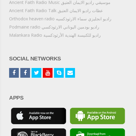
Ancient Faith Radio Music موسيقي راديو الايمان العتيق
Ancient Faith Radio Talk عظات راديو الايمان العتيق
Orthodox heaven radio راديو انجليزي سماء الارثوذكسيه
Podmaine radio راديو بودمين اليوناني الارثوذكسي
Malankara Radio راديو للكنيسة الهندية الأرثوذكسية
SOCIAL NETWORKS
APPS