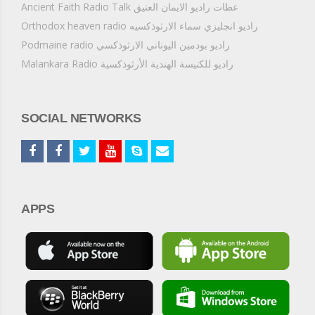
Ancient Faith Radio Talk عظات راديو الايمان العتيق
Orthodox heaven radio راديو انجليزي سماء الارثوذكسيه
Podmaine radio راديو بودمين اليوناني الارثوذكسي
Malankara Radio راديو للكنيسة الهندية الأرثوذكسية
SOCIAL NETWORKS
APPS