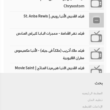
Chrysostom
فيلم القديس الأنبا رويس | St. Anba Rewis
فيلم نهر القداسة - معجزات البابا كيرلس السادس
فيلم ملاك أتريب (ملاكاً فى جيله) - الأنبا مكسيموس
مطران القليوبية
فيلم القديس الانبا هيرمينا السائح | Movie Saint
Anba Hermina the Hermit
بحث
معجزات البابا كيرلس ( صدق ولابد ان تصدق ) أبونا
يؤانس كمال ٨ ساعات
الصفحة الرئيسيه
تعليم الحان
فيلم تاريخ من ذهب لمثلث الرحمات الانبا
الإذاعات القبطيه