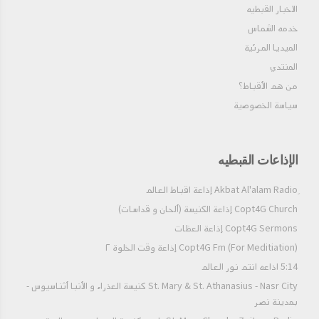
دوماديوس
الاخبار القبطيه
خدمه الشماس
فيلم تاج السريان | الأنبا ساويرس الأنطاكي |
الميديا المرئية
المنتدي
فيلم الأنبا كاراس السائح
من هم الأقباط؟‎
سياسة الخصوصية
فيلم القديس ابونا القمص يسى ميخائيل
الإذاعات القبطيه
فيلم حامل الصليب | أبونا المتنيح القمص بيشوي
كامل
Copt4G Church إذاعة الكنيسة (ألحان و قداسات)
Copt4G Sermons إذاعة العظات
فيلم القديس الأنبا بولا أول السواح
Copt4G Fm (For Meditiation) إذاعة وقت الخلوة ٢
5:14 اذاعه انتم نور العالم
The life of pope kirollos VI (Arabic with
St. Mary & St. Athanasius - Nasr City كنيسة العذراء و الأنبا أثناسيوس -
English Subtitles)
بمدينة نصر