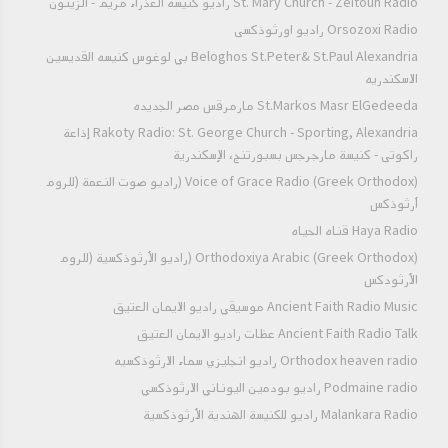
St. Mary Church - Zeitoun Radio راديو كنيسة العذراء مريم - الزيتون
فيلم الأنبا مقار
Orsozoxi Radio راديو اورثوذكسى
Beloghos St.Peter& St.Paul Alexandria بي لوغوس كنيسه القديسين
الاسكندريه
فيلم القديس الشهيد يوليوس الأقفهصي | Movie
St.Markos Masr ElGedeeda مارمرقس مصر الجديده
St.Youlious Al-Akfahsi
Rakoty Radio: St. George Church - Sporting, Alexandria إذاعة
راكوتى - كنيسة مارجرجس بسبورتنج، الإسكندرية
فيلم القديسان مكسيموس و دوماديوس مع ترجمة
Voice of Grace Radio (Greek Orthodox) (راديو صوت النعمة (للروم
القس شنودة بلغة الإشارة للصم
أرثوذكس
فيلم أبو نوفير السائح | Anba Nofer the Hermit
Haya Radio قناه الحياه
Orthodoxiya Arabic (Greek Orthodox) (راديو الأرثوذكسية (للروم
الأرثودكس
فيلم القديس يوحنا القصير
Ancient Faith Radio Music موسيقي راديو الايمان العتيق
Ancient Faith Radio Talk عظات راديو الايمان العتيق
Orthodox heaven radio راديو انجليزي سماء الارثوذكسيه
فيلم القديس سمعان الخراز | St. Samman the
Podmaine radio راديو بودمين اليوناني الارثوذكسي
Shoemaker
Malankara Radio راديو للكنيسة الهندية الأرثوذكسية
فيلم المزار فيلم تسجيلي عن البابا شنوده