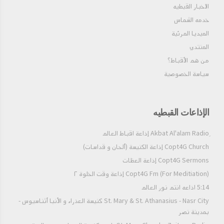
المعادى
الاخبار القبطيه
خدمه الشماس
St. Mary Church - Maadi | كنيسة العذراء مريم -
الميديا المرئية
المعادى
المنتدي
St. Anthony Church - Maadi | كنيسة الأنبا
من هم الأقباط؟‎
أنطونيوس - المعادى
سياسة الخصوصية
St. Mary Church - Moharam Bek, Alexandria
| كنيسة العذراء مريم - محرم بك، الإسكندرية
الإذاعات القبطيه
St. Mary & St. Marina Church - Haret el-
Roum | كنيسة العذراء مريم المغيثة و الشهيدة
Copt4G Church إذاعة الكنيسة (ألحان و قداسات)
مارينا - حارة الروم
Copt4G Sermons إذاعة العظات
Copt4G Fm (For Meditiation) إذاعة وقت الخلوة ٢
St. Mary Church - Rod El-Farag | كنيسة العذراء
5:14 اذاعه انتم نور العالم
مريم - روض الفرج
St. Mary & St. Athanasius - Nasr City كنيسة العذراء و الأنبا أثناسيوس -
بمدينة نصر
St. Mary Church - El Golf | كنيسة العذراء مريم