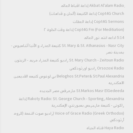
Copt4G Church إذاعة الكنيسة (ألحان و قداسات)
Copt4G Sermons إذاعة العظات
Copt4G Fm (For Meditiation) إذاعة وقت الخلوة ٢
5:14 اذاعه انتم نور العالم
St. Mary & St. Athanasius - Nasr City كنيسة العذراء و الأنبا أثناسيوس -
بمدينة نصر
St. Mary Church - Zeitoun Radio راديو كنيسة العذراء مريم - الزيتون
Orsozoxi Radio راديو اورثوذكسى
Beloghos St.Peter& St.Paul Alexandria بي لوغوس كنيسه القديسين
الاسكندريه
St.Markos Masr ElGedeeda مارمرقس مصر الجديده
Rakoty Radio: St. George Church - Sporting, Alexandria إذاعة
راكوتى - كنيسة مارجرجس بسبورتنج، الإسكندرية
Voice of Grace Radio (Greek Orthodox) (راديو صوت النعمة (للروم
أرثوذكس
Haya Radio قناه الحياه