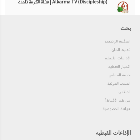
Alkarma TV (Discipleship) | قناة الكرمة تلمذة
Alkarma TV (Family) | قناة الكرمة للعائلة
بحث
الصفحة الرئيسيه
Miracle Channel | قناة معجزة
تعليم الحان
الإذاعات القبطيه
الاخبار القبطيه
Alkeraza TV | قناة الكرازة
خدمه الشماس
الميديا المرئية
The Rock TV | قناة الصخرة
المنتدي
من هم الأقباط؟‎
سياسة الخصوصية
Kingdom Sat TV | قناة الملكوت سات
الإذاعات القبطيه
Alkalema TV | قناة الكلمة