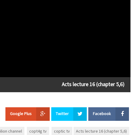
Acts lecture 16 (chapter 5,6)
Google Plus
Twitter
Facebook
ilion channel
copt4g tv
coptic tv
Acts lecture 16 (chapter 5,6)