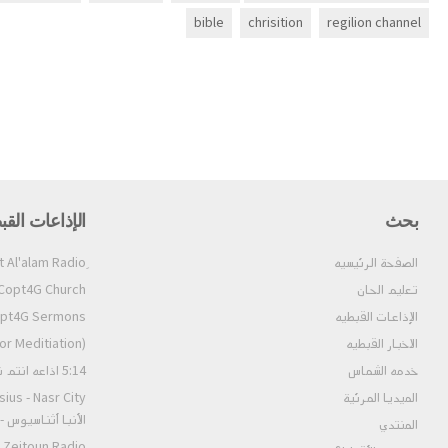
bible
chrisition
regilion channel
بحث
الإذاعات القب
الصفحة الرئيسيه
تعليم الحان
opt4G Church إذاعة الكنيسة (ألحان و قداسات)
الإذاعات القبطيه
4G Sermons إذاعة العظات
الاخبار القبطيه
tion) إذاعة وقت الخلوة ٢
خدمه الشماس
5:14 اذاعه انتم نور العالم
الميديا المرئية
الأنبا أثناسيوس 
المنتدي