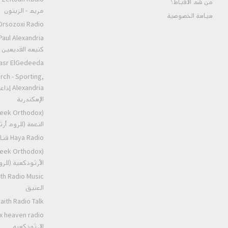
من هم الأقباط؟‎
مريم - الزيتون
سياسة الخصوصية
rsozoxi Radio راديو اورثوذكسى
كنيسه القديسين ا
eeda مارمرقس مصر الجديده
rch - Sporting,
إذاعة،
الإسكندرية
النعمة (للروم أ
Haya Radio قناه الحياه
الأرثوذكسية (للر
العتيق
 Talk عظات راديو الايمان العتيق
الارثوذكسيه