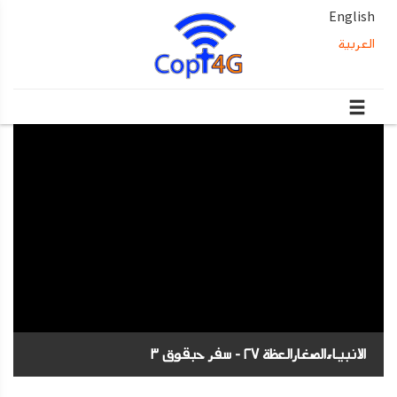
English
العربية
الانبياءالصغارالعظة ٢٧ - سفر حبقوق ٣