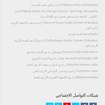
St.Markos Masr ElGedeeda مارمرقس مصر الجديده
الانبياءالصغارالعظة ١٧ - سفر يونان
Rakoty Radio: St. George Church - Sporting, Alexandria إذاعة
راكوتى - كنيسة مارجرجس بسبورتنج، الإسكندرية
Voice of Grace Radio (Greek Orthodox) (راديو صوت النعمة (للروم
الانبياءالصغارالعظة ١٨ سفر ميخا
أرثوذكس
Haya Radio قناه الحياه
Orthodoxiya Arabic (Greek Orthodox) (راديو الأرثوذكسية (للروم
الانبياءالصغارالعظة١٩ - سفر ميخا المحاضرة
الأرثودكس
Ancient Faith Radio Music موسيقي راديو الايمان العتيق
Ancient Faith Radio Talk عظات راديو الايمان العتيق
الانبياءالصغارالعظة ٢٠ سفر ميخا المحاضرة ٣
Orthodox heaven radio راديو انجليزي سماء الارثوذكسيه
Podmaine radio راديو بودمين اليوناني الارثوذكسي
الانبياءالصغارالعظة٢١ - سفر ميخا المحاضرة٤
Malankara Radio راديو للكنيسة الهندية الأرثوذكسية
الانبياءالصغارالعظة ٢٢ - سفر ناحوم ١
شبكات التواصل الاجتماعي