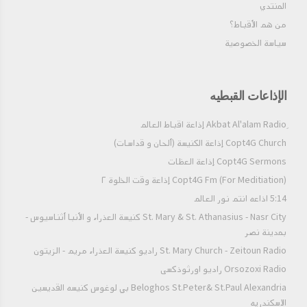
المنتدي
من هم الأقباط؟‎
سياسة الخصوصية
الانبياء الصغارالعظة ١١ - سفرعاموس
الانبياء الصغارالعظة ١٢- سفرعاموس
الإذاعات القبطيه
الانبياء الصغارالعظة ١٣ سفرعاموس
Copt4G Church إذاعة الكنيسة (ألحان و قداسات)
Copt4G Sermons إذاعة العظات
Copt4G Fm (For Meditiation) إذاعة وقت الخلوة ٢
الانبياءالصغارالعظة١٤ - سفرعوبديا
5:14 اذاعه انتم نور العالم
St. Mary & St. Athanasius - Nasr City كنيسة العذراء و الأنبا أثناسيوس -
بمدينة نصر
الانبياءالصغارالعظة ١٥ - سفر يونان
St. Mary Church - Zeitoun Radio راديو كنيسة العذراء مريم - الزيتون
Orsozoxi Radio راديو اورثوذكسى
الأنبياء الصغار العظة 16- سفر يونان
Beloghos St.Peter& St.Paul Alexandria بي لوغوس كنيسه القديسين
الاسكندريه