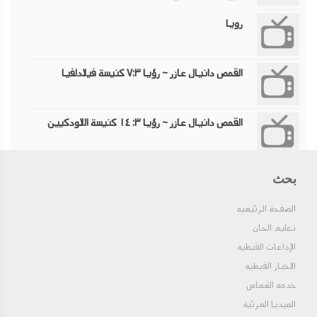
رويا
القمص دانيال عازر ~ رؤيا ٧:٣ كنيسة فيلادلفيا
القمص دانيال عازر ~ رؤيا ٣: ١٤ كنيسة اللاودكيين
bible study
بحث
الصفحة الرئيسيه
سفر الرويا الجزء السادس
تعليم الحان
الإذاعات القبطيه
الاخبار القبطيه
سفر الرويا الجزء السابع
خدمه الشماس
الميديا المرئية