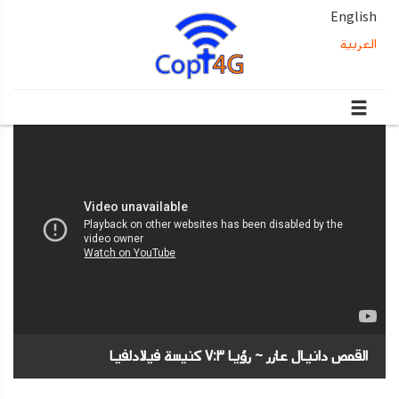
English
العربية
القمص دانيال عازر ~ رؤيا ٧:٣ كنيسة فيلادلفيا