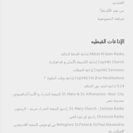
سفر الرويا الجزء الخامس
المنتدي
من هم الأقباط؟‎
سياسة الخصوصية
سفر الرويا الجزء الرابع
الإذاعات القبطيه
سفر الرويا الجزء الثالث
Copt4G Church إذاعة الكنيسة (ألحان و قداسات)
سفر الرويا الجزء الثاني
Copt4G Sermons إذاعة العظات
Copt4G Fm (For Meditiation) إذاعة وقت الخلوة ٢
سفر الرويا الجزء الاول
5:14 اذاعه انتم نور العالم
St. Mary & St. Athanasius - Nasr City كنيسة العذراء و الأنبا أثناسيوس -
بمدينة نصر
قناه لوجوس - سفر الرؤيا
St. Mary Church - Zeitoun Radio راديو كنيسة العذراء مريم - الزيتون
Orsozoxi Radio راديو اورثوذكسى
Beloghos St.Peter& St.Paul Alexandria بي لوغوس كنيسه القديسين
الاسكندريه