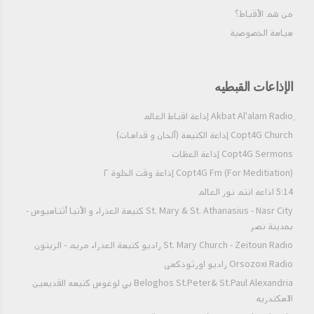
من هم الأقباط؟‎
سياسة الخصوصية
الإذاعات القبطيه
Copt4G Church إذاعة الكنيسة (ألحان و قداسات)
Copt4G Sermons إذاعة العظات
Copt4G Fm (For Meditiation) إذاعة وقت الخلوة ٢
5:14 اذاعه انتم نور العالم
St. Mary & St. Athanasius - Nasr City كنيسة العذراء و الأنبا أثناسيوس -
بمدينة نصر
St. Mary Church - Zeitoun Radio راديو كنيسة العذراء مريم - الزيتون
Orsozoxi Radio راديو اورثوذكسى
Beloghos St.Peter& St.Paul Alexandria بي لوغوس كنيسه القديسين
الاسكندريه