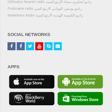
Orthodox heaven radio راديو انجليزي سماء الارثوذكسيه
Podmaine radio راديو بودمين اليوناني الارثوذكسي
Malankara Radio راديو للكنيسة الهندية الأرثوذكسية
SOCIAL NETWORKS
APPS