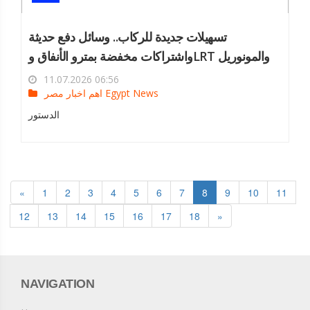
تسهيلات جديدة للركاب.. وسائل دفع حديثة
واشتراكات مخفضة بمترو الأنفاق وLRT والمونوريل
11.07.2026 06:56
اهم اخبار مصر Egypt News
الدستور
«
1
2
3
4
5
6
7
8
9
10
11
12
13
14
15
16
17
18
»
NAVIGATION