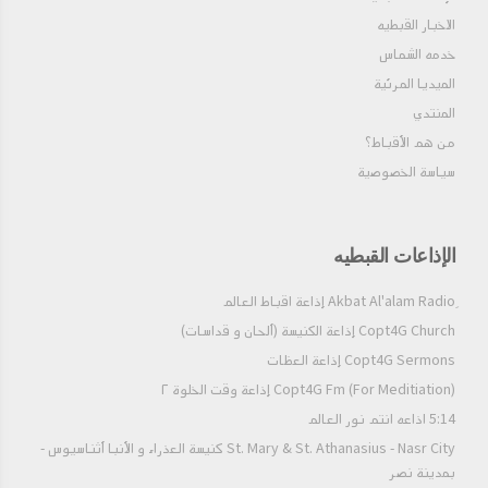
الاخبار القبطيه
خدمه الشماس
الميديا المرئية
المنتدي
من هم الأقباط؟‎
سياسة الخصوصية
الإذاعات القبطيه
Copt4G Church إذاعة الكنيسة (ألحان و قداسات)
Copt4G Sermons إذاعة العظات
Copt4G Fm (For Meditiation) إذاعة وقت الخلوة ٢
5:14 اذاعه انتم نور العالم
St. Mary & St. Athanasius - Nasr City كنيسة العذراء و الأنبا أثناسيوس -
بمدينة نصر