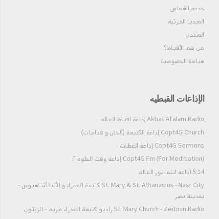
ذئبي غير محب فهل تمتنع الحملان عن لبس زيها؟! قد يخفي الثوب
خدمه الشماس
الجميل قلبًا شريرًا فهل يخلع القلب المحب ثوبه؟! لذلك ليتنا لا نتخلى
عن أعمال المحبة بدعوة وجود الحب في داخلنا وذلك. - لاحتياجنا في
الميديا المرئية
هذا العالم إلى أعمال المحبة. - العمل الخارجي يؤثر على ما بالداخل. -
المنتدي
العمل الخارجي يكشف ما بالداخل. - العمل وسيلة لإنماء الحب. -
من هم الأقباط؟‎
يسوع أعلن حبه عمليا.
سياسة الخصوصية
الإذاعات القبطيه
Copt4G Church إذاعة الكنيسة (ألحان و قداسات)
Copt4G Sermons إذاعة العظات
Copt4G Fm (For Meditiation) إذاعة وقت الخلوة ٢
5:14 اذاعه انتم نور العالم
St. Mary & St. Athanasius - Nasr City كنيسة العذراء و الأنبا أثناسيوس -
بمدينة نصر
St. Mary Church - Zeitoun Radio راديو كنيسة العذراء مريم - الزيتون