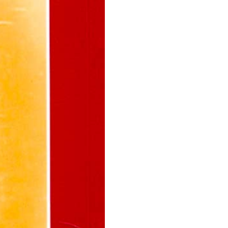
صناعته الحياكة في بلدة قليوب . وكان أ
الكتابة والحساب وأتقنهما . واشتهر م
يأتي بما ينسخه من الكتب إلى البابا
وكثرة ما تكبده من النفقات في نسخه
عن غيرته وتقواه وقربه إليه وباركه ق
العلاقات بعد ذلك بينه وبين البابا . 
لدي المعلم رزق رئيس الكتاب وقتئذ ف
الذي ألحقه بخدمته . ولما تولي محمد
المعلم إبراهيم فسطع نجمه من هذا ال
إبراهيم رئاسة كتاب القطر المصري و
ولم يؤثر هذا المنصب العظيم في أخلا
ومن فرط حب إبراهيم بك له أولاه ث
إبراهيم من سيدة فاضلة تقية شاركته
الكنائس ورزق منها بولد اسمه يوسف و
علي تأهيله فأعد له دارا خاصة به جه
شاءت إرادة الله أن تختاره وتضمه إل
المعلم إبراهيم الدار التي جهزها له 
إبراهيم وزوجته فازداد رغبة في مساع
عارفيه بصبره الغريب واحتماله آلام ا
القديس أنطونيوس الكبير كوكب البرية 
كما أحب والده لحكمة قصدها لحفظ اس