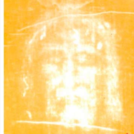
بواه مملوءين نعمة وأيمانا . ربياه التربية الدينية في كتاب البلدة فتعلم
نذ حداثته بنسخ الكتب الدينية وتقديمها إلى الكنائس علي نفقته الخاصة وكان
 يوحنا الثامن عشر البطريرك السابع بعد المائة الذي تولي الكرسي من سنة
1486 إلى 1512 للشهداء ( 1769 – 1796 م ) وقد لفتت أنظار هذا البابا كثرة الكتب التي قدمها إبراهيم الجوهري
ا وتجليدها فاستفسر منه عن موارده فكشف له إبراهيم عن حاله فسر البابا
ائلا : " ليرفع الرب اسمك ويبارك عملك وليقم ذكراك إلى الأبد " وتوثقت
والتحق إبراهيم في بدء أمره بوظيفة كاتب لأحد أمراء المماليك ثم توسط البابا
أتخذه كاتبا خاصا له واستمر في هذه الوظيفة إلى أخر أيام علي بك الكبير
 بك أبو الذهب مشيخة البلاد اعتزل المعلم رزق رئاسة الديوان وحل محله
حين . ولما مات أبو الذهب وخلفه في مشيخة البلاد إبراهيم بك تقلد المعلم
هي اسمي الوظائف الحكومية في ذلك العصر وتعادل رتبة رئاسة الوزارة .
ق إبراهيم الجوهري بل زاده تواضعا وكرما وإحسانا حتى جذب إليه القلوب
قته حتى آخر نسمه من حياته فأخلص له الجوهري كل الإخلاص وتزوج المعلم
 في أخلاقه الطيبة وعاونته في أعمال البر والإحسان وشجعته علي تعمير
ابنة اسمها دميانة . وكان يقطن بجهة قنطرة الدكة . ولما ترعرع ابنه عزم
زها بأفخر المفروشات واثمن الأواني والأدوات واستعد لحفلة الزفاف ولكن
ى الأحضان الإبراهيمية قبل زواجه فحزن عليه والداه حزنا شديدا وأغلق
وبقيت مغلقة إلى أن نهبت . وقد كان لوفاة هذا الابن الوحيد أثر كبير في نفس
دة الأرامل واليتامى والمساكين وتعزية الحزانى والمنكوبين فأدهش جميع
لفراق وخيبة الأمل ولما أرادت زوجته الاعتراض علي أحكام الله ، تر آي لها
في حلم وعزاها قائلا : " اعلمي يا ابنتي أن الله أحب ولدك ونقله إليه شابا
م المعلم الكبير تقيا إذ ربما أفسد ولده شهرته وعاب اسمه وهذا خير جزاء