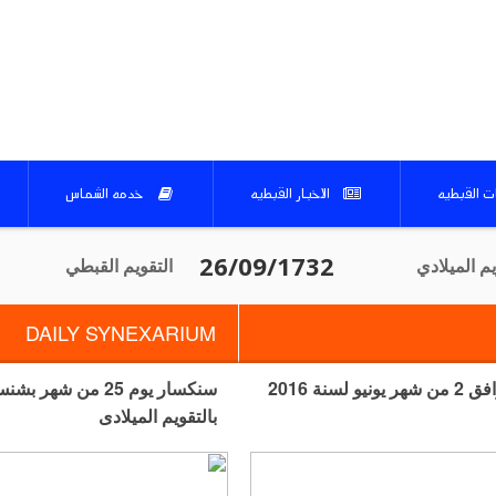
ات القبطيه
الاخبار القبطيه
خدمه الشماس
يم الميلادي
التقويم القبطي‎
DAILY SYNEXARIUM
سنكسار يوم 25 من شهر بشنس لسنة 1732 لتقويم الشهداء الموافق 2 من شهر يونيو لسنة 2016
بالتقويم الميلادى