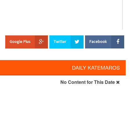
الخميس ٢ يونيو ٢٠١٦‬ ‎نياحة المعلم إبراهيم الجوهرى ‎
Google Plus
Twitter
Facebook
DAILY KATEMAROS
مستمر ...التوبه هي صلاه يسوع التي لا تتوقف و اشتياق للكمال لا يهدأ ...لا 
No Content for This Date
تطبيق الانجيل الحي و هو الايمان المسلم من الاباء و التلاميذ لا تحد عنه ‬ ‎‫إذاعه اقباط العالم ‬