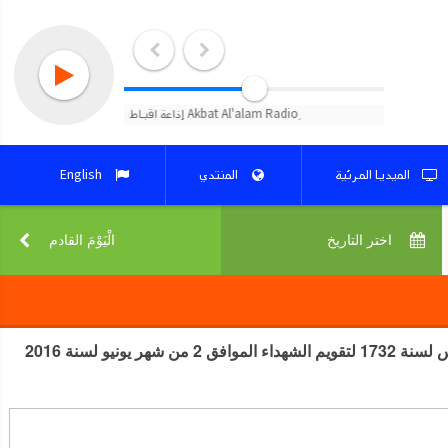
الميديا المرئية
المنتدي
English
اختر التاريخ‎
الْيَوْمَ القادم‎
سنكسار يوم 25 من شهر بشنس لسنة 1732 لتقويم الشهداء الموافق 2 من شهر يونيو لسنة 2016