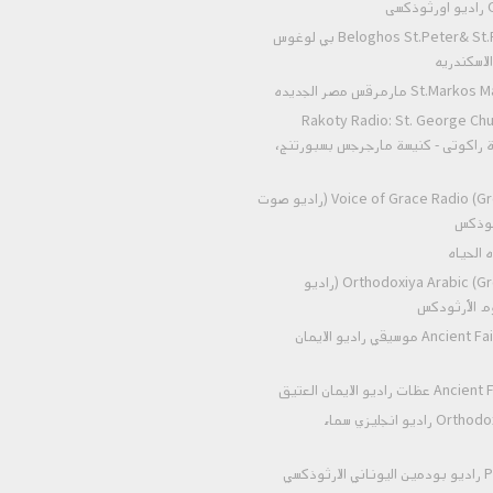
ى
صغائر الأُمور. 4 – فالتق
انجذاب القلوب والمحبة إليه وعند ح
ولكن العدو القديم، مقاوم كل خير، ل
Beloghos St.Peter& St.Paul Alexandria بي لوغوس
وعمرت في أيامه الكنائس والأديرة وأ
على حين غفلة، في أشراك خداعه. ”فاسه
لاسكندريه
المستديمة والغلال . وقال عنه الأنبا
وكان محبا لله يوزع كل ما يقتنيه علي
 مارمرقس مصر الجديده
الكل ويحب الجميع ويقضي حوائج الكاف
Rakoty Radio: St. George Chu
عمله الطائفي فيمكن تلخيصه فيما يأتي
Alex إذاعة راكوتى - كنيسة مارجرجس بسبورتنج،
وإصلاح ما دمرته يد الظلم فبواسطة 
استصدار الفتاوى الشرعية بالسماح للأ
Voice of Grace Radio (Greek Orthodox) (راديو صوت
البطريركية كما اشتهر بنسخ الكتب الثم
رثوذكس
وهو أول من سعي في إقامة الكنيسة ال
كنائس جديدة أو يقوموا بإصلاح القديم
Orthodoxiya Arabic (Greek Orthodox) (راديو
إحدى الأميرات قدمت من الاستانة إل
بمقام هذه الأميرة وأدي لها الواجبات
وم الأرثودكس
السلطان فالتمس منها السعي لإصدار 
Ancient Faith Radio Music موسيقي راديو الايمان
وقدم لها بعض طلبات أخري خاصة بالأ
الشروع في بناء الكنيسة فأتمها أخوه
اديو الايمان العتيق
الكبرى بحارة زويلة لعامة الشعب ق
يتمكن موظفو الحكومة من حضور القد
Orthodox heaven radio راديو انجليزي سماء
الميرون ومواده علي حسابه الخاص وأر
وفي سنة 499
ذكسي