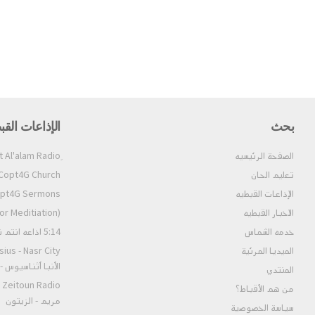
بحث
الإذاعات القب
الصفحة الرئيسيه
تعليم الحان
Copt4G Church إذاعة الكنيسة (ألحان و قداسات
الإذاعات القبطيه
Copt4G Sermons إذاعة ال
الاخبار القبطيه
pt4G Fm (For Meditiation
خدمه الشماس
5:14 اذاعه انتم نور العالم
الميديا المرئية
الأنبا أثناسيوس 
المنتدي
من هم الأقباط؟‎
مريم - الزيتون
سياسة الخصوصية