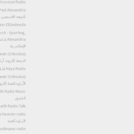
Orsozoxi Radio راديو اورثوذكس
كنيسه القديسين ا
St.Markos Masr ElGedeeda
rch - Sporting,
andria
الإسكندرية
النعمة (للروم أ
Haya Radio قناه الحياه
الأرثوذكسية (للر
العتيق
Ancient Faith Radio Talk عظات ر
الارثوذكسيه
Podmaine radio راديو بودمين اليوناني الارثو