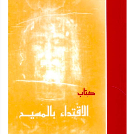
وأخيرا أمر بضرب عنقه ونال إكليل الشهادة . شفاعته تكون معنا . آمين
. نياحة البابا يوأنس التاسع البطريرك الواحد والثماني في مثل هذا اليوم
سنة 1043 ش 29 مارس سنة 1327 م تنيح البابا يوأنس التاسع
البطريرك (81) وهو من ناحية نفيا منوفية ويعرف بيوأنس النقادي أحد
الأخوين . وفي أيامه جرت شدائد كثيرة علي النصارى فمنهم من قتل
ومن حرق ومن صلب وشهروا بهم علي الجمال وألبسوهم العمائم
والثياب الزرقاء ، ثم تحنن الله علي الشعب برحمته . وتنيح البابا بحارة
زويلة ودفن بدير النسطور بعد أن قام علي الكرسي ست سنين وستة
شهور ويما واحدا لأنه تولي الكرسي في يوم أول بابه سنة 1037 ش (
28 سبتمبر سنة 1321 م ) صلاته تكون معنا . ولربنا المجد دائما . آمين