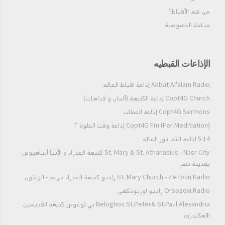
العجب الباطل والكبرياء. فإنه بسببها يضل كثيرون، ويقعون أحيانًا في
من هم الأقباط؟‎
عمى يكاد يستحيل علاجه. فليكن لك عبرةً للحذر والاستمرار على
سياسة الخصوصية
التواضعٍ، انهيار أُولئك المتكبرين، المعتمدين على أنفسهم في غباوة.
الإذاعات القبطيه
Copt4G Church إذاعة الكنيسة (ألحان و قداسات)
Copt4G Sermons إذاعة العظات
Copt4G Fm (For Meditiation) إذاعة وقت الخلوة ٢
5:14 اذاعه انتم نور العالم
St. Mary & St. Athanasius - Nasr City كنيسة العذراء و الأنبا أثناسيوس -
بمدينة نصر
St. Mary Church - Zeitoun Radio راديو كنيسة العذراء مريم - الزيتون
Orsozoxi Radio راديو اورثوذكسى
Beloghos St.Peter& St.Paul Alexandria بي لوغوس كنيسه القديسين
الاسكندريه