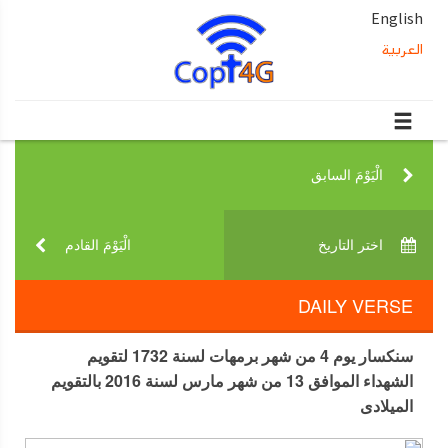
English
العربية
الْيَوْمَ السابق‎
اختر التاريخ‎
الْيَوْمَ القادم‎
DAILY VERSE
سنكسار يوم 4 من شهر برمهات لسنة 1732 لتقويم
الشهداء الموافق 13 من شهر مارس لسنة 2016 بالتقويم
الميلادى