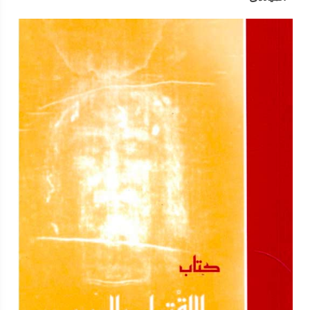
الصلب ، و 16 نيسان لذكرى القيامة ( وهما التاريخان اللذان حدث فيهما
الصلب والقيامة بدون نظر الى اليوم فى الأسبوع . وسار معه فى رأيه
مسيحيو ما بين النهرين وكيليكيا وسوريا . أما فكتور أسقف روما فجاهر
بضرورة ملاحظة أن يكون الصلب يوم الجمعة والقيامة يوم الأحد . (
باعتبار أن يوم الجمعة هو اليوم الذي حدث فيه الصلب ، والأحد هو اليوم
الذي حدث فيه القيامة ) . وقد شايعه فى ذلك مسيحيو مصر والعرب
وبنطس واليونان . واشتد الخلاف بين الأسقفين ، إلا أن المودة كانت
قائمة . وتدخلت الإسكندرية فى هذا الموضوع ، وحاول أسقفها
يمتريوس الكرام التوفيق بين الرأيين (أن تكون ذكرى الصلب يوم
الجمعة والقيامة يوم الأحد ) ، على أن يرتبطا بيوم 14 نيسان ( الفصح
اليهودي ) . وجمع لهذا الغرض علماء الإسكندرية الفلكيين ، وبينهم
بطليموس الفلكي الفرماوى ، ووضع بواسطتهم حساب الابقطى ،
المشهور بحساب الكرمة ، والذي بموجبه أمكن معرفة يوم عيد الفصح
اليهودي ( ذبح الخروف ) فى أية سنة من السنوات المصرية القبطية ،
وحدد يوم الأحد التالي له عيدا للقيامة . وبهذا ينفذ ما أوصى به الرسل
ألا يكون الفصحان اليهودي والمسيحي فى يوم واحد . وقد أقر المجمع
المسكوني الأول المنعقد فى نيقية سنة 325 م هذا الرأي وكلف
الإسكندرية بإصدار منشور عن العيد كل سنة . الرب يحرسنا من غواية
الشيطان ببركة صلاة القديسين . آمين استشهاد القديس هانوليوس
الأمير في مثل هذا اليوم استشهد القديس الطوباوي هانوليوس الأمير
فى مدينة برجة (أنظر أع 13 : 13،14 : 25) من أعمال بمفيلية . وهذا
الأمير دفعته محبته للمسيح أن يجاهر بأيمانه . فقبض عليه بارنباخس
الأمير من قبل دقلديانوس فاعترف أمامه بالسيد المسيح معطيا إياه