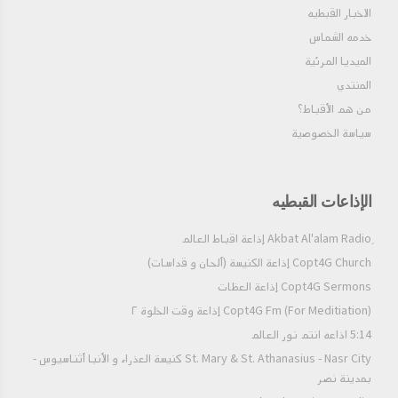
as if he were never to die? But what revived and refreshed me
الاخبار القبطيه
especially was the consolations of other friends, with whom I
خدمه الشماس
did love what instead of You I loved. And this was a monstrous
fable and protracted lie, by whose adulterous contact our soul,
الميديا المرئية
which lay itching in our ears, was being polluted. But that fable
المنتدي
would not die to me so oft as any of my friends died. There
من هم الأقباط؟‎
were other things in them which did more lay hold of my mind
—to discourse and jest with them; to indulge in an interchange
سياسة الخصوصية
of kindnesses; to read together pleasant books; together to
trifle, and together to be earnest; to differ at times without ill-
humour, as a man would do with his own self; and even by the
infrequency of these differences to give zest to our more
الإذاعات القبطيه
frequent consentings; sometimes teaching, sometimes being
taught; longing for the absent with impatience, and welcoming
the coming with joy. These and similar expressions, emanating
Copt4G Church إذاعة الكنيسة (ألحان و قداسات)
from the hearts of those who loved and were beloved in return,
Copt4G Sermons إذاعة العظات
by the countenance, the tongue, the eyes, and a thousand
pleasing movements, were so much fuel to melt our souls
Copt4G Fm (For Meditiation) إذاعة وقت الخلوة ٢
together, and out of many to make but one. By St. Augustine
5:14 اذاعه انتم نور العالم
St. Mary & St. Athanasius - Nasr City كنيسة العذراء و الأنبا أثناسيوس -
بمدينة نصر