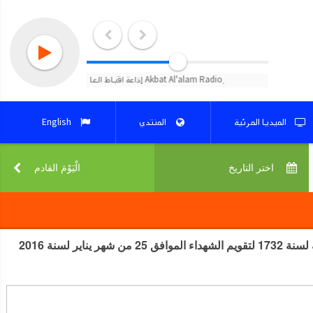
الميديا المرئية
المنتدي
English
اختر التاريخ‎
الْيَوْمَ القادم‎
سنكسار يوم 16 من شهر طوبه لسنة 1732 لتقويم الشهداء الموافق 25 من شهر يناير لسنة 2016