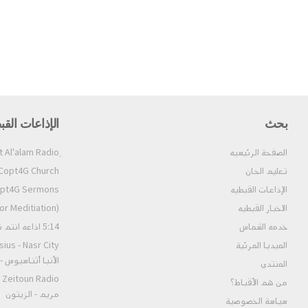
بحث
الإذاعات القب
الصفحة الرئيسيه
تعليم الحان
Copt4G Church إذاعة الكنيسة (ألحان و قداسات
الإذاعات القبطيه
Copt4G Sermons إذاعة ال
الاخبار القبطيه
pt4G Fm (For Meditiation
خدمه الشماس
5:14 اذاعه انتم نور العالم
الميديا المرئية
الأنبا أثناسيوس 
المنتدي
من هم الأقباط؟‎
مريم - الزيتون
سياسة الخصوصية