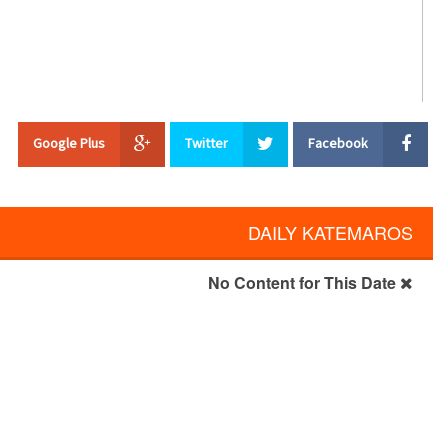
Google Plus
Twitter
Facebook
فلوس ازاي ٢
تحليل لحظي لكل فعل حواليك اتبع فكر المسيح و خلي الناس الجسدانيه حوال
هموم اجساد الغير علي فكره دي مش ايه للرهبان ..لكن هي ايه لكل مسيحي يح
DAILY KATEMAROS
No Content for This Date