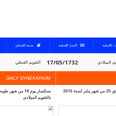
ات القبطيه
الاخبار القبطيه
خدمه الشماس
يم الميلادي
التقويم القبطي‎
DAILY SYNEXARIUM
سنكسار يوم 16 من شهر طوبه لسنة 1732 لتقويم الشهداء الموافق 25 من شهر يناير لسنة 2016
بالتقويم الميلادى