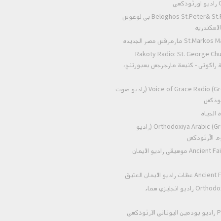
ى
Beloghos St.Peter& St.Paul Alexandria بي لوغوس
لاسكندريه
 مارمرقس مصر الجديده
Rakoty Radio: St. George Chu
Alex إذاعة راكوتى - كنيسة مارجرجس بسبورتنج،
Voice of Grace Radio (Greek Orthodox) (راديو صوت
رثوذكس
Orthodoxiya Arabic (Greek Orthodox) (راديو
وم الأرثودكس
Ancient Faith Radio Music موسيقي راديو الايمان
اديو الايمان العتيق
Orthodox heaven radio راديو انجليزي سماء
ذكسي