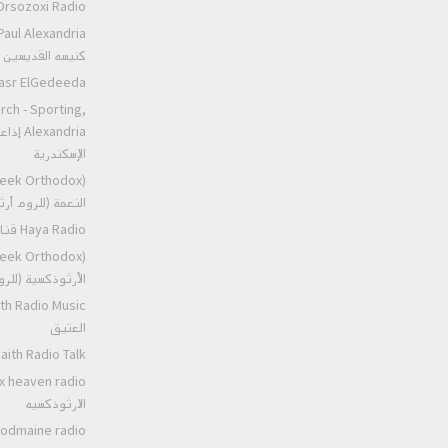
Orsozoxi Radio راديو اورثوذكس
كنيسه القديسين ا
St.Markos Masr ElGedeeda
rch - Sporting,
andria
الإسكندرية
النعمة (للروم أ
Haya Radio قناه الحياه
الأرثوذكسية (للر
العتيق
Ancient Faith Radio Talk عظات ر
الارثوذكسيه
Podmaine radio راديو بودمين اليوناني الارثو