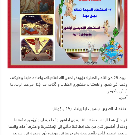
اليوم 29 من الشهر المبارك بؤونة, أحسن الله استقباله، وأعاده علينا وعليكم،
ونحن في هدوء واطمئنان، مغفوري الخطايا والآثام، من قِبَل مراحم الرب، يا
آبائي وأخوتي.
آمين.
استشهاد القديس اباهور ، أبا بيشاى ( 29 بـؤونة)
في مثل هذا اليوم استشهد القديسون أباهور وأنبا بيشاي وثيؤدورة أمهما
وذلك أن أباهور كان من جند إنطاكية فأتي إلى الإسكندرية واعترف أمام واليها
بالسيد المسيح فأمر بقطع يديه وان يربط في مؤخرة ثور ويجره في المدينة