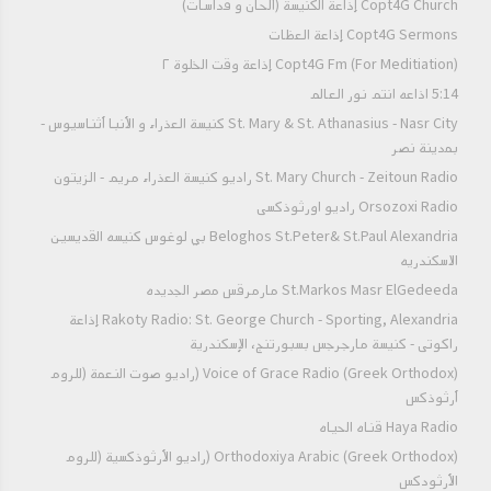
Copt4G Church إذاعة الكنيسة (ألحان و قداسات)
قفوا بخوف أمام الله، وانصتوا لسماع الإنجيل المقدس.
Copt4G Sermons إذاعة العظات
فصل شريف من بشارة معلمنا مرقس الإنجيلي.
Copt4G Fm (For Meditiation) إذاعة وقت الخلوة ٢
بركته تكون مع جميعنا، آمين.
5:14 اذاعه انتم نور العالم
مرقس 13 : 33 - 37
St. Mary & St. Athanasius - Nasr City كنيسة العذراء و الأنبا أثناسيوس -
بمدينة نصر
الفصل 13
St. Mary Church - Zeitoun Radio راديو كنيسة العذراء مريم - الزيتون
33
انظروا اسهروا وصلوا ، لأنكم لا تعلمون متى يكون الوقت
Orsozoxi Radio راديو اورثوذكسى
34
كأنما إنسان مسافر ترك بيته ، وأعطى عبيده السلطان ،
Beloghos St.Peter& St.Paul Alexandria بي لوغوس كنيسه القديسين
ولكل واحد عمله ، وأوصى البواب أن يسهر
الاسكندريه
35
اسهروا إذا ، لأنكم لا تعلمون متى يأتي رب البيت ، أمساء ، أم
St.Markos Masr ElGedeeda مارمرقس مصر الجديده
نصف الليل ، أم صياح الديك ، أم صباحا
36
لئلا يأتي بغتة فيجدكم نياما
Rakoty Radio: St. George Church - Sporting, Alexandria إذاعة
37
وما أقوله لكم أقوله للجميع : اسهروا
راكوتى - كنيسة مارجرجس بسبورتنج، الإسكندرية
والمجد لله دائماً أبدياً، آمين.
Voice of Grace Radio (Greek Orthodox) (راديو صوت النعمة (للروم
أرثوذكس
Haya Radio قناه الحياه
Orthodoxiya Arabic (Greek Orthodox) (راديو الأرثوذكسية (للروم
الأرثودكس
قراءات القداس