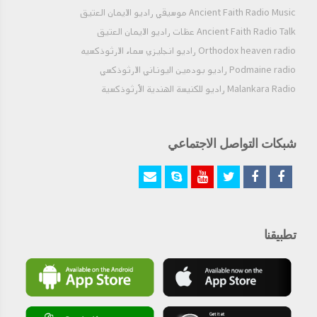
Ancient Faith Radio Music موسيقي راديو الايمان العتيق
البولس
Ancient Faith Radio Talk عظات راديو الايمان العتيق
Orthodox heaven radio راديو انجليزي سماء الارثوذكسيه
بولس، عبد يسوع المسيح، المدعوّ رسولاً، المُفرَز لإنجيل الله.
البولس، فصل من رسالة القديس بولس الرسول إلى كورنثوس .
Podmaine radio راديو بودمين اليوناني الارثوذكسي
بركته تكون مع جميعنا، آمين.
Malankara Radio راديو للكنيسة الهندية الأرثوذكسية
1 كورنثوس 3 : 4 - 23
الفصل 3
شبكات التواصل الاجتماعي
4
لأنه متى قال واحد : أنا لبولس وآخر : أنا لأبلوس أفلستم
جسديين
5
فمن هو بولس ؟ ومن هو أبلوس ؟ بل خادمان آمنتم
بواسطتهما ، وكما أعطى الرب لكل واحد
6
أنا غرست وأبلوس سقى ، لكن الله كان ينمي
تطبيقنا
7
إذا ليس الغارس شيئا ولا الساقي ، بل الله الذي ينمي
8
والغارس والساقي هما واحد ، ولكن كل واحد سيأخذ أجرته
بحسب تعبه
9
فإننا نحن عاملان مع الله ، وأنتم فلاحة الله ، بناء الله
10
حسب نعمة الله المعطاة لي كبناء حكيم قد وضعت أساسا ،