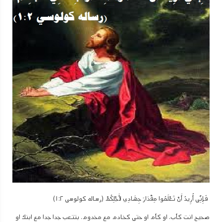
فَإِنِّي أُرِيدُ أَنْ تَعْلَمُوا مِقْدَارَ جِهَادِي لأَجْلِكُمْ (رساله كولوسي ١:٢)
صحيح انت كأب. او كأم او حتي كخادم مع مخدوم. بتتعب جدا جدا مع ابنك او