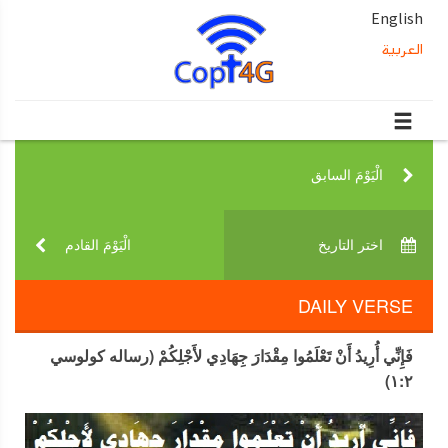
English
العربية
الْيَوْمَ السابق‎
اختر التاريخ‎
الْيَوْمَ القادم‎
DAILY VERSE
فَإِنِّي أُرِيدُ أَنْ تَعْلَمُوا مِقْدَارَ جِهَادِي لأَجْلِكُمْ (رساله كولوسي
١:٢)