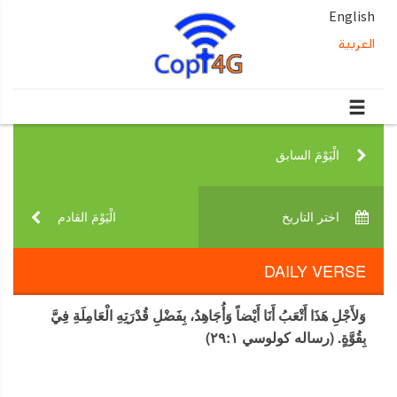
English
العربية
الْيَوْمَ السابق‎
اختر التاريخ‎
الْيَوْمَ القادم‎
DAILY VERSE
وَلأَجْلِ هَذَا أَتْعَبُ أَنَا أَيْضاً وَأُجَاهِدُ، بِفَضْلِ قُدْرَتِهِ الْعَامِلَةِ فِيَّ
بِقُوَّةٍ. (رساله كولوسي ٢٩:١)