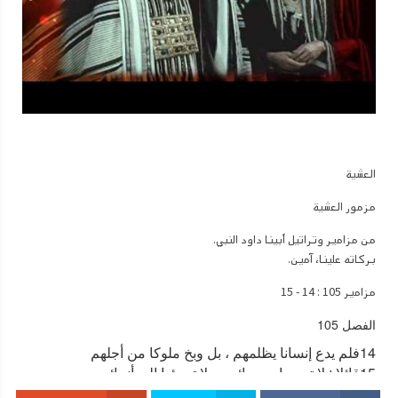
لهم أي لبني إسرائيل كل موضع تدوسه بطون أقدامكم لكم أعطيته كما كلمت
موسى من البرية ولبنان هذا إلى النهر الكبير نهر الفرات جميع أرض الحثيين
والي البحر الكبير نحو مغرب الشمس يكون تخمكم لا يقف إنسان في وجهك كل
أيام حياتك كما كنت مع عبدي موسى أكون معك . لا أهملك ولا أتركك تشدد
وتشجع لأنك أنت تقسم لهذا الشعب الأرض التي حلفت لآبائهم أن أعطيهم إنما
كن متشددا وتشجع جدا لكي تتحفظ للعمل حسب كل الشريعة التي أمرك بها
موسى عبدي لا تمل عنها يمينا ولا شمالا لكي تفلح حيثما تذهب لا يبرح سفر
هذه الشريعة من فمك بل تلهج فيه نهارا وليلا لكي تتحفظ للعمل حسب كل ما
هو مكتوب فيه . لأنك حينئذ تصلح طريقك وحينئذ تفلح " (يش 1 : 1 – 8) فتقوي
العشية
قلب يشوع وأرسل جاسوسين سرا تجسسا الأرض ودخلا بيت راحاب الزانية
فخبأتهما ثم أنزلتهما من الكوة لان بيتها كان بحائط السور وذلك بعد أن
مزمور العشية
أمناها علي نفسها وعلي كل أهل بيتها (يش 2 : 1 – 15)
من مزامير وتراتيل أبينا داود النبي.
ثم فتح أريحا بعد أن طاف حول أسوارها مرات متعددة وهو يهتف فأنهدمت
بركاته علينا، آمين.
أسوارها العظيمة . وصعد الشعب إلى المدينة وقتلوا كل من كان فيها من إنسان
وحيوان بعد ما أخرجوا راحاب وأباها وأمها واخوتها وكل من لها وعشيرتها
مزامير 105 : 14 - 15
خارج المحلة . وأحرقوا المدينة بالنار فقد جعلوها في خزانة بيت الرب واستحيا
الفصل 105
يشوع راحاب الزانية وكل بيت أبيها لأنها خبأت الرسولين
14
فلم يدع إنسانا يظلمهم ، بل وبخ ملوكا من أجلهم
وكان الرب مع هذا الصديق فقتل ملوكا وفتح مدنا كثيرة فخافته الأمم،
15
قائلا : لا تمسوا مسحائي ، ولا تسيئوا إلى أنبيائي
ولعظم الخوف احتال أهل جبعون فلبسوا ثيابا بالية ونعالا مرقعة وصيروا خبز
مبارك الآتي باسم. الرب، ربنا وإلهنا ومخلصنا وملكنا كلنا، يسوع المسيح ابن