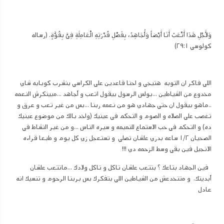
وَلأَجْلِ هَذَا أَتْعَبُ أَنَا أَيْضاً وَأُجَاهِدُ، بِفَضْلِ قُدْرَتِهِ الْعَامِلَةِ فِيَّ بِقُوَّةٍ. (رساله
كولوسي ٢٩:١)
اللي فاكر ان التوبه هتيجي و احنا قاعدين علي الكراسي بنشرب كوبايه شاي
مخدوع من الشياطين ...بولس الرسول بيقول اتعب و أجاهد ...مبينكرش النعمه
..ماهو بيقول ان حتي جهادي هو من نعمه ربنا ...بس من غير تعب و عرق و
تغصب علي الصلاه و الصوم و التحكم في عينيك (واخد بالك من موضوع عينيك
ده) و التحكم في حب الاستماع للنميمه و سيره الناس ...و من غير النشاط في
الصحيان ١/٢ ساعه بدري علشان تصلي و تستعجل زي كل يوم و طبعا قراءه
الانجيل فين بقي وسط الزحمه دي !!!
فين الجهاد بتاعك ؟ بتتعب علشان تاكل و تاكل ولادك ...ماتتعب علشان
أبديتك. و متنخدعش من الشياطين اللي بتفكرك بس بربنا الرحوم و تنسيك انه
عادل