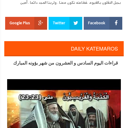
بجبل النقلون بالفيوم .شفاعته تكون معنا . ولربنا المجد دائما . آمين
(جاء فى اللؤلؤة وفى كنوز النعمة جزء 2 انه يقرأ 22 كيهك تذكار للملاك بدلا من
اليوم )
Google Plus
Twitter
Facebook
نياحة يشوع ابن نون النبى ( 26 بـؤونة)
في مثل هذا اليوم من سنة 2570 للعالم تنيح النبي العظيم يشوع بن نون . ولد
في مصر سنة 2460 للعالم ( أي قبل خروج الشعب الإسرائيلي من عبودية
DAILY KATEMAROS
فرعون بثلاث وخمسين سنة ) كان تلميذا وخادما لموسى النبي الذي بعد أن أخرج
شعب الله بقوة الذراع الإلهي والعجائب العظيمة وأوصلهم إلى قرب جبل سينا
قراءات اليوم السادس و العشرون من شهر بؤونه المبارك
صعد إلى الجبل آخذا معه يشوع خادمه لسماع الوحي واستلام الوصايا . وفي أثناء
حرب إسرائيل ضد عماليق كان يشوع قائدا للجنود ، فلما انتخب موسى اثني
عشر رجلا ، واحدا من كل سبط وأرسلهم ليتجسسوا أرض الميعاد كان يشوع واحدا
منهم وقد أتم خدمته بكل أمانة، وقرر هو وكالب وحدهما الأخبار الصادقة عن
أرض الميعاد . ولذلك دخل الاثنان فقط تلك الأرض دون جميع الشعب الإسرائيلي
الذي خرج من مصر الذين لكونهم تذمروا وشكوا في صدق مواعيد الله فقد
اقسم تعالي أنهم لا يدخلون إلى راحته ، ولكن أولادهم الذين ولدوا لهم بعد
خروجهم من مصر هم الذين دخلوا تلك الأرض مع يشوع وكالب .ولما تنيح
العظيم موسى سنة 2553 للعالم خاطب الله يشوع قائلا " أن موسى عبدي قد
مات فالآن قم أعبر هذا الأردن أنت وكل هذا الشعب إلى الأرض التي أنا معطيها