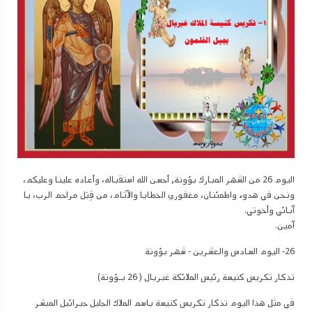
اليوم 26 من الشهر المبارك بؤونة, أحسن الله استقباله، وأعاده علينا وعليكم،
ونحن في هدوء واطمئنان، مغفوري الخطايا والآثام، من قِبَل مراحم الرب، يا
آبائي وأخوتي.
آمين.
26- اليوم السادس والعشرين - شهر بؤونة
تذكار تكريس كنيسة رئيس الملائكة غبريال ( 26 بـؤونة)
في مثل هذا اليوم تذكار تكريس كنيسة باسم الملاك الجليل جبرائيل المبشر