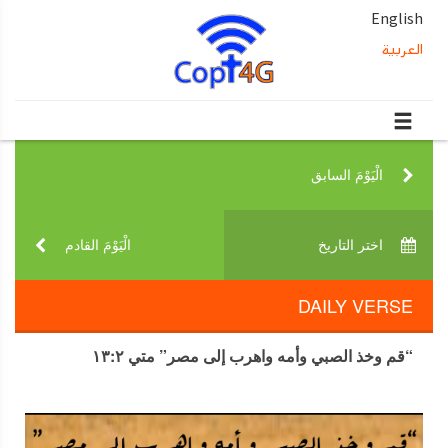
English
العربية
الْيَوْمَ السابق‎
اختر التاريخ‎
الْيَوْمَ القادم‎
DAILY VERSE
“قم وخذ الصبي وأمه واهرب إلى مصر” متي ١٣:٢