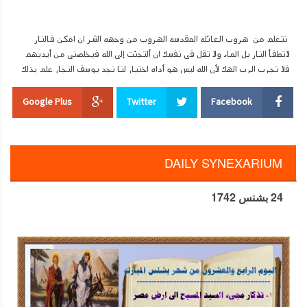
نتعلم من هروب العائله المقدسه الهروب من وجهه الشر ان امكن فالنار
لاتطفأ النار بل الماء ولا تقل فى نفسك ان ألتجئت إلى الله فيخلصنى من أيديهم
فلا تجرب الرب الهك لأن الله ليس هو أداه اختيار لنا نجد يوسف النجار علم بذلك
وهو التسليم الكامل وعدم طلب المعجزات فنجده محتمل للام فى صمت بل
كانت حياته مزيج من الفرح والأم
Google Plus
Twitter
Facebook
فنحن نرى هذه الصوره إذا احسسنا بمحبه الله لنا وتذكر دائما ان الله قال
DAILY SYNEXARIUM
للشيطان على الجبل لا تجرب الرب الهك
24 بشنس 1742