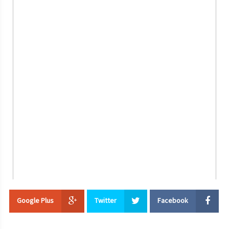
باكر
مزمور باكر
من مزامير وتراتيل أبينا داود النبي.
بركاته علينا،
آمين.
مزامير 106 : 21 , 22 , 4
الفصل 106
21
نسوا الله مخلصهم ، الصانع عظائم في مصر
22
وعجائب في أرض حام ، ومخاوف على بحر سوف
4
اذكرني يارب برضا شعبك . تعهدني بخلاصك
مبارك الآتي باسم الرب، ربنا وإلهنا ومخلصنا وملكنا كلنا، يسوع المسيح ابن الله
الحي، له المجد من الآن وإلى الأبد.
آمين.
" ليس من مدح نفسه هوالمُزكى بل من يمدحه الرب
" (
2كو 10 : 18 )
Google Plus
Twitter
Facebook
+
يُسعدنا أن نتشفع اليوم ، بالقديس العظيم
"
مارمرقس
"
الرسول والإنجيلى
إنجيل باكر