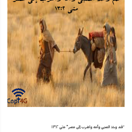
“
قم
وخذ
الصبي
وأمه
واهرب
إلى
مصر
”
متي
٢
:
١٣