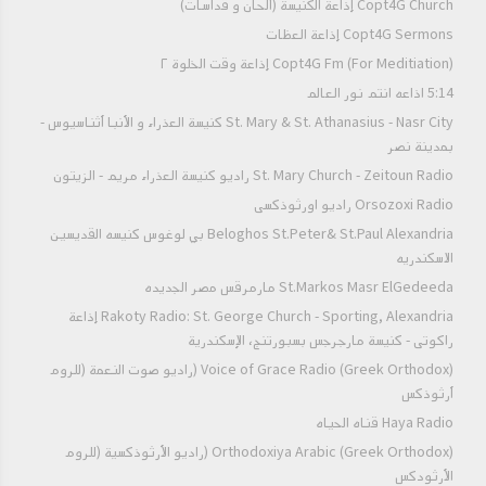
Copt4G Church إذاعة الكنيسة (ألحان و قداسات)
والمجد لله دائماً أبدياً، آمين.
Copt4G Sermons إذاعة العظات
Copt4G Fm (For Meditiation) إذاعة وقت الخلوة ٢
5:14 اذاعه انتم نور العالم
↑ أعلى الصفحة ↑
St. Mary & St. Athanasius - Nasr City كنيسة العذراء و الأنبا أثناسيوس -
بمدينة نصر
St. Mary Church - Zeitoun Radio راديو كنيسة العذراء مريم - الزيتون
Orsozoxi Radio راديو اورثوذكسى
قراءات القداس
Beloghos St.Peter& St.Paul Alexandria بي لوغوس كنيسه القديسين
الاسكندريه
البولس
St.Markos Masr ElGedeeda مارمرقس مصر الجديده
بولس، عبد يسوع المسيح، المدعوّ رسولاً، المُفرَز لإنجيل الله.
Rakoty Radio: St. George Church - Sporting, Alexandria إذاعة
البولس، فصل من رسالة القديس بولس الرسول إلى افسس .
راكوتى - كنيسة مارجرجس بسبورتنج، الإسكندرية
بركته تكون مع جميعنا، آمين.
Voice of Grace Radio (Greek Orthodox) (راديو صوت النعمة (للروم
افسس 2 : 1 - 22
أرثوذكس
Haya Radio قناه الحياه
الفصل 2
Orthodoxiya Arabic (Greek Orthodox) (راديو الأرثوذكسية (للروم
1
وأنتم إذ كنتم أمواتا بالذنوب والخطايا
الأرثودكس