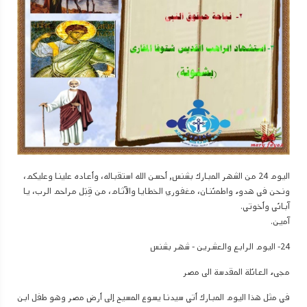
اليوم 24 من الشهر المبارك بشنس, أحسن الله استقباله، وأعاده علينا وعليكم،
ونحن في هدوء واطمئنان، مغفوري الخطايا والآثام، من قِبَل مراحم الرب، يا
آبائي وأخوتي.
آمين.
24- اليوم الرابع والعشرين - شهر بشنس
مجىء العائلة المقدسة الى مصر
في مثل هذا اليوم المبارك أتي سيدنا يسوع المسيح إلى أرض مصر وهو طفل ابن