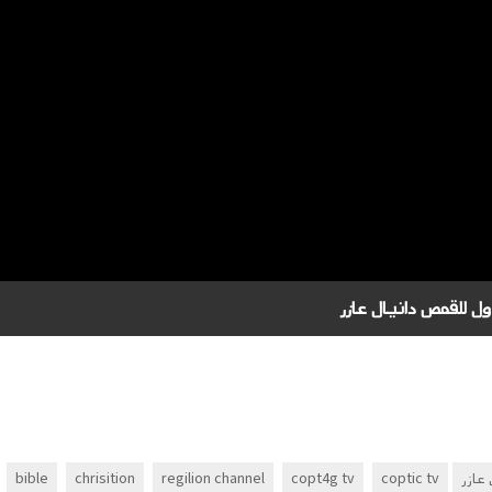
bible
chrisition
regilion channel
copt4g tv
coptic tv