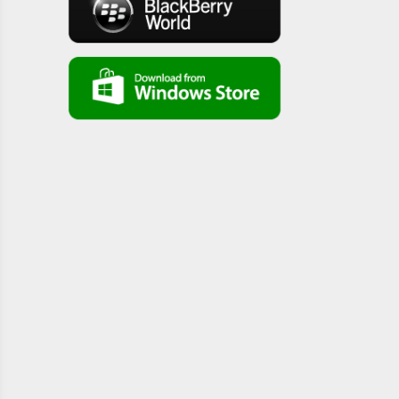
المقدس الجزء الثامن للقمص دانيال عازر
LCB: EnglishBibleStudy Genesis 12-22
LCB: English Bible Study Book of Exodus Part 1
LCB: English Bible Study Book of Exodus Part 2
LCB: English Bible Study Book of Exodus Part 3
LCB:English Bible Study Genesis 43-50
LCB: English Bible Study Book of Exodus Part 4