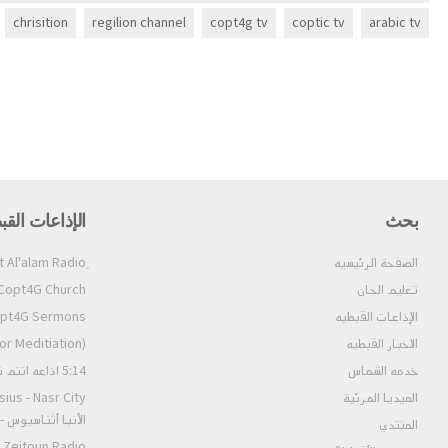
chrisition
regilion channel
copt4g tv
coptic tv
arabic tv
بحث
الإذاعات القب
الصفحة الرئيسيه
تعليم الحان
opt4G Church إذاعة الكنيسة (ألحان و قداسات)
الإذاعات القبطيه
4G Sermons إذاعة العظات
الاخبار القبطيه
tion) إذاعة وقت الخلوة ٢
خدمه الشماس
5:14 اذاعه انتم نور العالم
الميديا المرئية
الأنبا أثناسيوس 
المنتدي