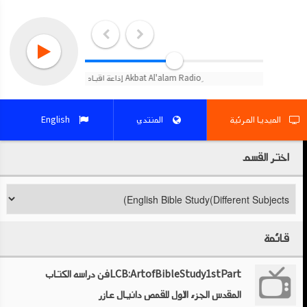
English
المنتدي
الميديا المرئية
اختر القسم
قائمة
LCB:ArtofBibleStudy1stPartفن دراسه الكتاب
المقدس الجزء الاول للقمص دانيال عازر