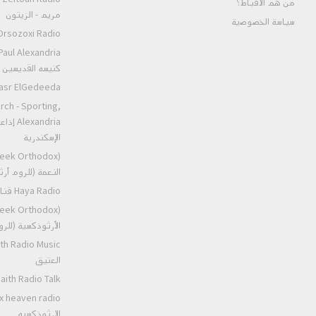
من هم الأقباط؟‎
مريم - الزيتون
سياسة الخصوصية
rsozoxi Radio راديو اورثوذكسى
كنيسه القديسين ا
eeda مارمرقس مصر الجديده
rch - Sporting,
إذاعة،
الإسكندرية
النعمة (للروم أ
Haya Radio قناه الحياه
الأرثوذكسية (للر
العتيق
 Talk عظات راديو الايمان العتيق
الارثوذكسيه