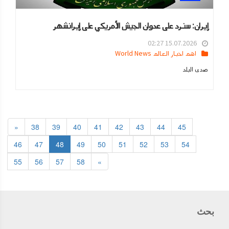
إيران: سنرد على عدوان الجيش الأمريكي على إيرانشهر
15.07.2026 02:27
اهم اخبار العالم World News
صدى البلد
«
38
39
40
41
42
43
44
45
46
47
48
49
50
51
52
53
54
55
56
57
58
»
بحث