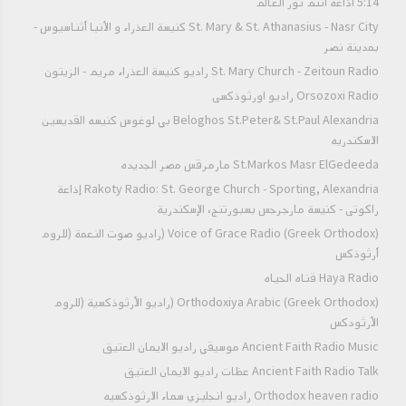
5:14 اذاعه انتم نور العالم
St. Mary & St. Athanasius - Nasr City كنيسة العذراء و الأنبا أثناسيوس -
بمدينة نصر
St. Mary Church - Zeitoun Radio راديو كنيسة العذراء مريم - الزيتون
Orsozoxi Radio راديو اورثوذكسى
Beloghos St.Peter& St.Paul Alexandria بي لوغوس كنيسه القديسين
الاسكندريه
St.Markos Masr ElGedeeda مارمرقس مصر الجديده
Rakoty Radio: St. George Church - Sporting, Alexandria إذاعة
راكوتى - كنيسة مارجرجس بسبورتنج، الإسكندرية
Voice of Grace Radio (Greek Orthodox) (راديو صوت النعمة (للروم
أرثوذكس
Haya Radio قناه الحياه
Orthodoxiya Arabic (Greek Orthodox) (راديو الأرثوذكسية (للروم
الأرثودكس
Ancient Faith Radio Music موسيقي راديو الايمان العتيق
Ancient Faith Radio Talk عظات راديو الايمان العتيق
Orthodox heaven radio راديو انجليزي سماء الارثوذكسيه