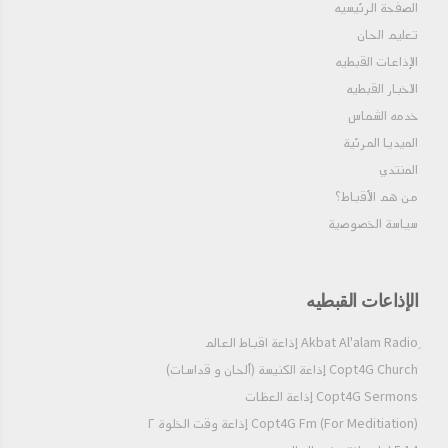
الصفحة الرئيسيه
تعليم الحان
الإذاعات القبطيه
الاخبار القبطيه
خدمه الشماس
الميديا المرئية
المنتدي
من هم الأقباط؟‎
سياسة الخصوصية
الإذاعات القبطيه
Copt4G Church إذاعة الكنيسة (ألحان و قداسات)
Copt4G Sermons إذاعة العظات
Copt4G Fm (For Meditiation) إذاعة وقت الخلوة ٢