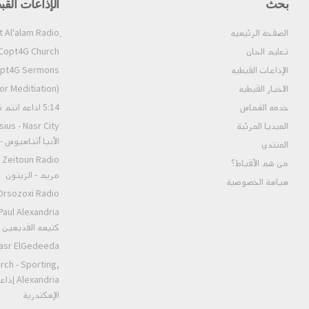
بحث
الإذاعات القب
الصفحة الرئيسيه
تعليم الحان
Copt4G Church إذاعة الكنيسة (ألحان و قداسات
الإذاعات القبطيه
Copt4G Sermons إذاعة ال
الاخبار القبطيه
pt4G Fm (For Meditiation
خدمه الشماس
5:14 اذاعه انتم نور العالم
الميديا المرئية
الأنبا أثناسيوس 
المنتدي
من هم الأقباط؟‎
مريم - الزيتون
سياسة الخصوصية
Orsozoxi Radio راديو اورثوذكس
كنيسه القديسين ا
St.Markos Masr ElGedeeda
rch - Sporting,
andria
الإسكندرية