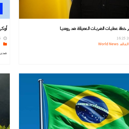
 خطة عمليات الضربات العميقة ضد روسيا
أوكرانيا: م
5
26
 World News
ا
صدى ا