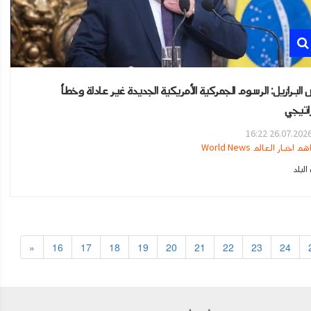
 البرازيل: الرسوم الجمركية الأمريكية الجديدة غير عادلة وخطأ
اتيجي
26.07.2026 16:2
هم اخبار العالم World News
لبلد
«
16
17
18
19
20
21
22
23
24