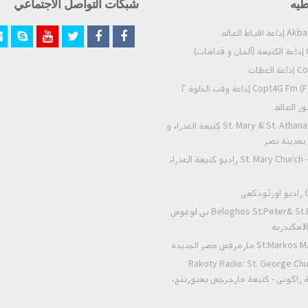
طيه
شبكات التواصل الاجتماعي
)
عظات
Co) إذاعة وقت الخلوة ٢
St. Mary & St. Athanasius - Nasr City كنيسة العذراء و
- بمدينة نصر
St. Mary Church - Zeitoun Radio راديو كنيسة العذراء
ى
Beloghos St.Peter& St.Paul Alexandria بي لوغوس
لاسكندريه
 مارمرقس مصر الجديده
Rakoty Radio: St. George Chu
Alex إذاعة راكوتى - كنيسة مارجرجس بسبورتنج،