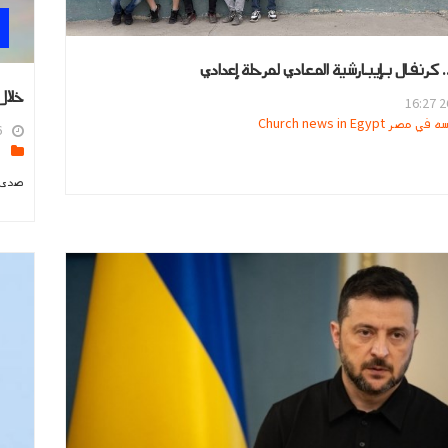
. كرنفال بإيبارشية المعادي لمرحلة إعدادي
خلال 12 ساعة.. روسيا تعلنو إعتراض وتدمير 32 طائرة 
26
ر Church news in Egypt
6
ا
صدى ا