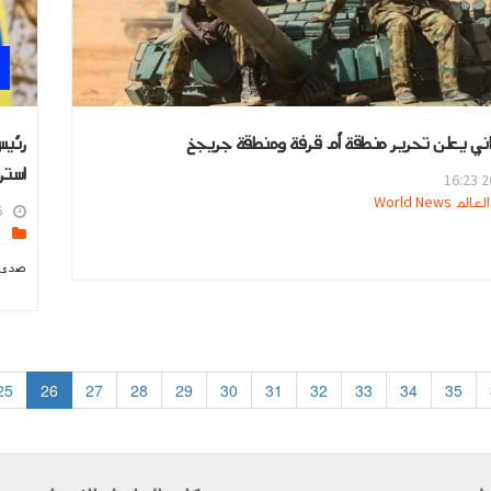
اني يعلن تحرير منطقة أم قرفة ومنطقة جريجخ
رئيس
استر
26
 World News
2
ا
صدى ا
25
26
27
28
29
30
31
32
33
34
35