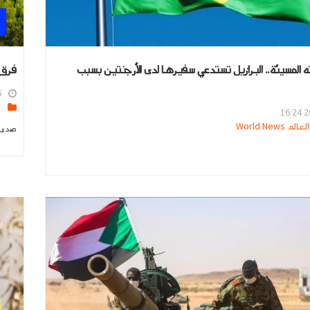
 المسيئة.. البرازيل تستدعي سفيرها لدى الأرجنتين بسبب
فرق 
4
ا
26
 World News
صدى ا