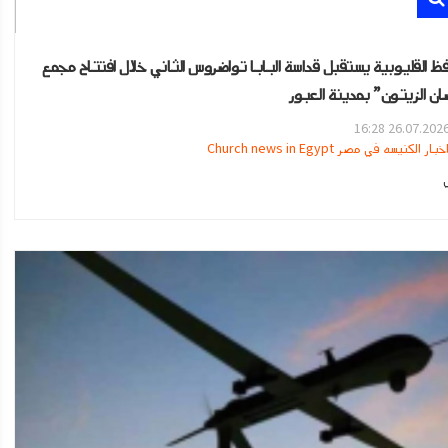
ظ القليوبية يستقبل قداسة البابا تواضروس الثاني خلال افتتاح مجمع
ان الزيتون” بمدينة العبور
26.07.2026 16:2
خبار الكنيسه في مصر Church news in Egypt