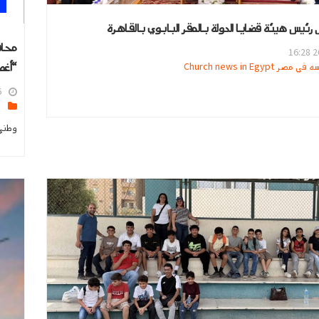
ل رئيس هيئة قضايا الدولة بالمقر البابوي بالقاهرة
محاف
26
“أغص
ر Church news in Egypt
8
ا
وطني