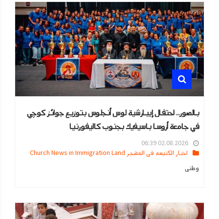
بالصور.. احتفال إيبارشية لوس أنجلوس بتوزيع جوائز كوچي
في جامعة أزوسا باسيفيك بجنوب كاليفورنيا
02.08.2026 06:39
اخبار الكنيسه في المهجر Church News in Immigration Land
وطنى