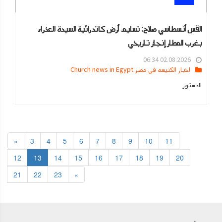
القس أنسطاسي صلاح: تسليم أرض كاتدرائية السيدة العذراء
بغرب المطار إنجاز تاريخي
02.08.2026 06:34
اخبار الكنيسه في مصر Church news in Egypt
الدستور
«
3
4
5
6
7
8
9
10
11
12
13
14
15
16
17
18
19
20
21
22
23
»