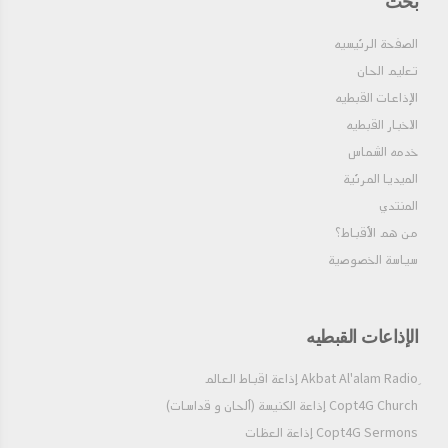
بحث
الصفحة الرئيسيه
تعليم الحان
الإذاعات القبطيه
الاخبار القبطيه
خدمه الشماس
الميديا المرئية
المنتدي
من هم الأقباط؟‎
سياسة الخصوصية
الإذاعات القبطيه
Copt4G Church إذاعة الكنيسة (ألحان و قداسات)
Copt4G Sermons إذاعة العظات