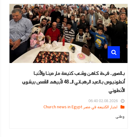
بالصور.. فرحة كاهن وشعب كنيسة مار مينا والأنبا
أنطونيوس بالعيد الرهباني الـ 48 لأبيهم القمص بيشوي
الأنطوني
02.08.2026 06:40
اخبار الكنيسه في مصر Church news in Egypt
وطنى