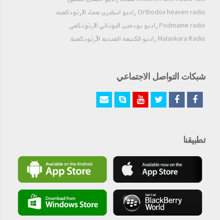
Orthodox heaven radio راديو انجليزي سماء الارثوذكسيه
Podmaine radio راديو بودمين اليوناني الارثوذكسي
Malankara Radio راديو للكنيسة الهندية الأرثوذكسية
شبكات التواصل الاجتماعي
تطبيقنا