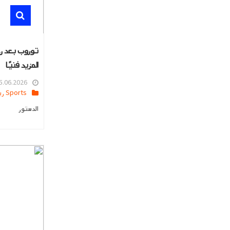
توروب بعد رح
المزيد فنيًا
.06.2026 23:16
Sports رياضه
الدستور