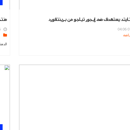
ايتد يستهدف ضم إيجور تياجو من برينتفورد
منتخب
5
07
s
الدست