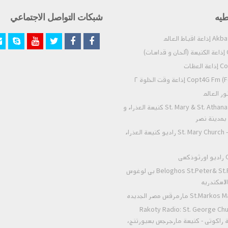
طيه
شبكات التواصل الاجتماعي
)
عظات
Co) إذاعة وقت الخلوة ٢
St. Mary & St. Athanasius - Nasr City كنيسة العذراء و
- بمدينة نصر
St. Mary Church - Zeitoun Radio راديو كنيسة العذراء
ى
Beloghos St.Peter& St.Paul Alexandria بي لوغوس
لاسكندريه
 مارمرقس مصر الجديده
Rakoty Radio: St. George Chu
Alex إذاعة راكوتى - كنيسة مارجرجس بسبورتنج،