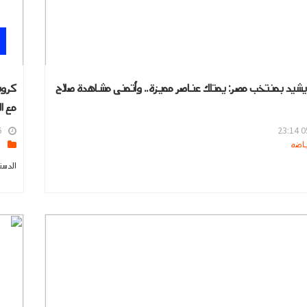
يشيد بمنتخب مصر: يمتلك عناصر مميزة.. وأتمنى مشاهدة صلاح
كرون
مع ا
4
05
s
الدست