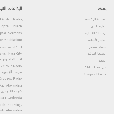
بحث
الإذاعات القب
الصفحة الرئيسيه
تعليم الحان
Copt4G Church إذاعة الكنيسة (ألحان و قداسات
الإذاعات القبطيه
Copt4G Sermons إذاعة ال
الاخبار القبطيه
pt4G Fm (For Meditiation
خدمه الشماس
5:14 اذاعه انتم نور العالم
الميديا المرئية
الأنبا أثناسيوس 
المنتدي
من هم الأقباط؟‎
مريم - الزيتون
سياسة الخصوصية
Orsozoxi Radio راديو اورثوذكس
كنيسه القديسين ا
St.Markos Masr ElGedeeda
rch - Sporting,
andria