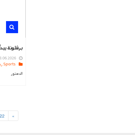
برشلونة يبدأ
.06.2026 00:16
Sports رياضه
الدستور
22
»