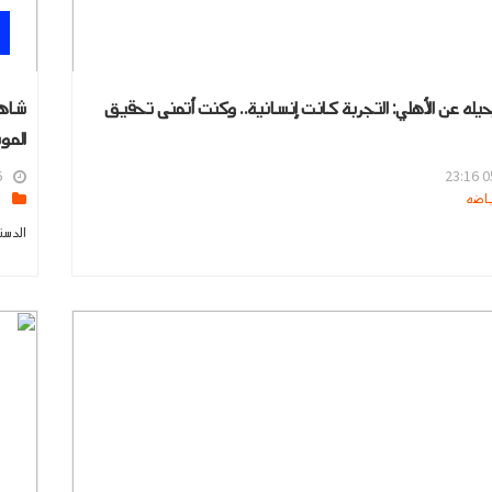
يله عن الأهلي: التجربة كانت إنسانية.. وكنت أتمنى تحقيق
شاهد
المو
5
05
s
الدست