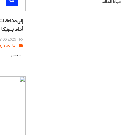
اقباط العالم
إلى صناعة ال
أمام بلجيكا
.06.2026 04:04
Sports رياضه
الدستور