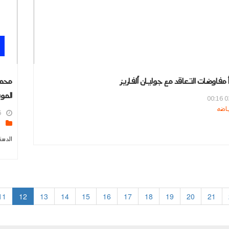
 مفاوضات التعاقد مع جوليان ألفاريز
محمد
المو
03
6
s
الدست
11
12
13
14
15
16
17
18
19
20
21