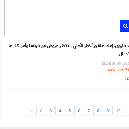
 فاروق: إمام عاشور أخطر الأهلي بانتظار عروض من فرنسا وأمريكا بعد
نديال
03.06.2026 00:1
Sport رياضه
ور
«
2
3
4
5
6
7
8
9
10