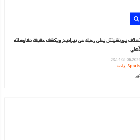
سلاف يورتشيتش يعلن رحيله عن بيراميدز ويكشف حقيقة مفاوضاته
لأهلي
05.06.2026 23:1
Sport رياضه
ور