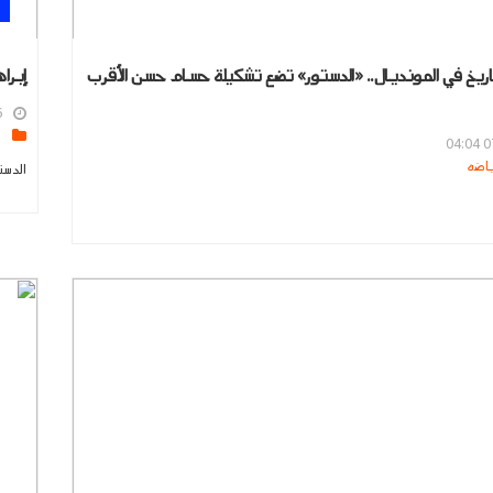
تاريخ في المونديال.. «الدستور» تضع تشكيلة حسام حسن الأقرب
إبراهيم حسن: 11 تبد
6
s
07
الدست